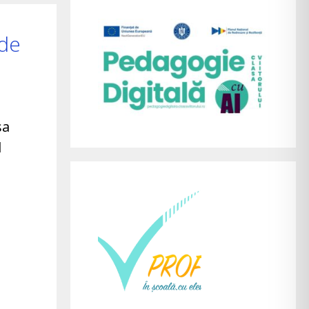
 de
sa
l