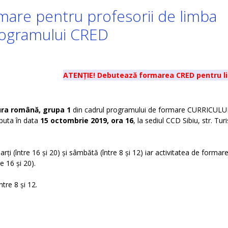
rmare pentru profesorii de limba
programului CRED
ATENȚIE! Debutează formarea CRED pentru limba și lit
tura română, grupa 1
din cadrul programului de formare CURRICUL
uta în data
15 octombrie 2019, ora 16
, la sediul CCD Sibiu, str. Tur
arți (între 16 și 20) și sâmbătă (între 8 și 12) iar activitatea de formar
e 16 și 20).
tre 8 și 12.