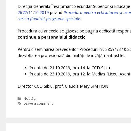
Direcția Generală Învățământ Secundar Superior și Educație 
2672/11.10.2019
privind
Procedura pentru echivalarea și acor
care a finalizat programe speciale
.
Procedura cu anexele se găsesc pe pagina dedicată responsa
continue a personalului didactic
.
Pentru diseminarea prevederilor Procedurii nr. 38591/3.10.201
dezvoltarea profesională din unități de învățământ astfel:
în data de 21.10.2019, ora 14, la CCD Sibiu.
în data de 23.10.2019, ora 12, la Mediaș (Liceul Axen
Director CCD Sibiu, prof. Claudia Mery SIMTION
Categories
Noutăți
Leave a comment