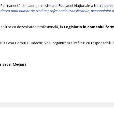
Permanentă din cadrul ministerului Educației Naționale a trimis
adresa
darea unui număr de credite profesionale transferabile, personalului d
bililor cu dezvoltarea profesională, la
Legislația în domeniul form
9 Casa Corpului Didactic Sibiu organizează întâlniri cu responsabilii 
te Sever Medias)