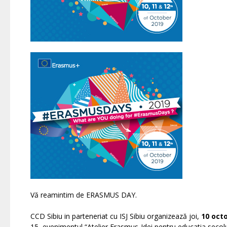
Vă reamintim de ERASMUS DAY.
CCD Sibiu in parteneriat cu ISJ Sibiu organizează joi,
10 octo
15, evenimentul “Atelier Erasmus-Idei pentru educatia secolul