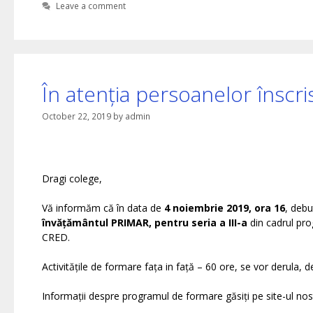
Leave a comment
În atenția persoanelor înscri
October 22, 2019
by
admin
Dragi colege,
Vă informăm că în data de
4 noiembrie 2019, ora 16
, debu
învățământul PRIMAR, pentru seria a III-a
din cadrul p
CRED.
Activitățile de formare fața in față – 60 ore, se vor derula, de 
Informații despre programul de formare găsiți pe site-ul nos