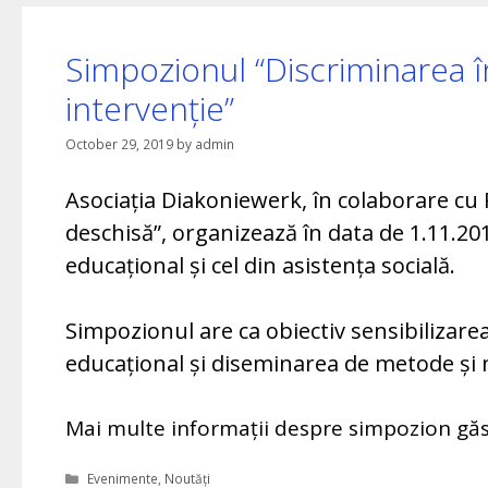
Simpozionul “Discriminarea 
intervenție”
October 29, 2019
by
admin
Asociația Diakoniewerk, în colaborare cu P
deschisă”, organizează în data de 1.11.2
educațional și cel din asistența socială.
Simpozionul are ca obiectiv sensibilizarea
educațional și diseminarea de metode și 
Mai multe informații despre simpozion găs
Categories
Evenimente
,
Noutăți