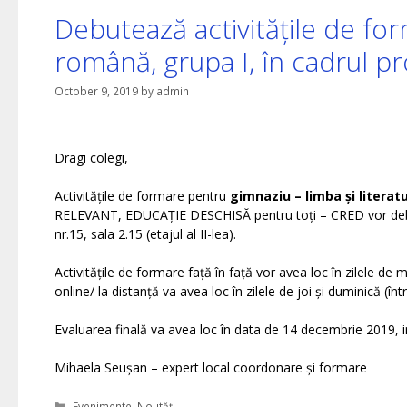
Debutează activitățile de fo
română, grupa I, în cadrul 
October 9, 2019
by
admin
Dragi colegi,
Activitățile de formare pentru
gimnaziu – limba și litera
RELEVANT, EDUCAȚIE DESCHISĂ pentru toți – CRED vor deb
nr.15, sala 2.15 (etajul al II-lea).
Activitățile de formare față în față vor avea loc în zilele de m
online/ la distanță va avea loc în zilele de joi și duminică (într
Evaluarea finală va avea loc în data de 14 decembrie 2019, in
Mihaela Seușan – expert local coordonare și formare
Categories
Evenimente
,
Noutăți