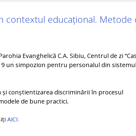
în contextul educațional. Metode
arohia Evanghelică C.A. Sibiu, Centrul de zi “Ca
019 un simpozion pentru personalul din sistemu
 și conștientizarea discriminării în procesul
modele de bune practici.
iți
AICI.