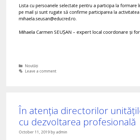
Lista cu persoanele selectate pentru a participa la formare 
pe mail și sunt rugate să confirme participarea la activita
mihaela.seusan@educred.ro.
Mihaela Carmen SEUȘAN – expert local coordonare și fo
Categories
Noutăți
Leave a comment
În atenția directorilor unităț
cu dezvoltarea profesională
October 11, 2019
by
admin