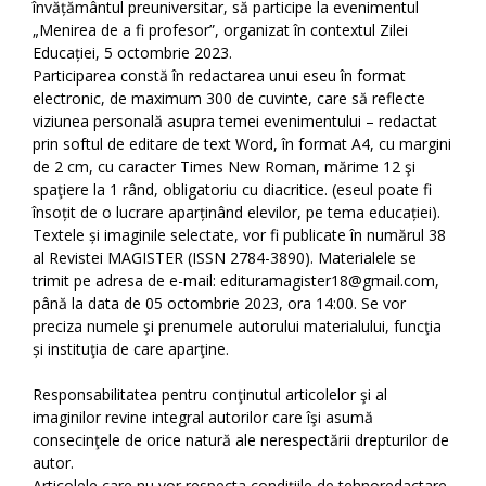
învățământul preuniversitar, să participe la evenimentul
„Menirea de a fi profesor”, organizat în contextul Zilei
Educației, 5 octombrie 2023.
Participarea constă în redactarea unui eseu în format
electronic, de maximum 300 de cuvinte, care să reflecte
viziunea personală asupra temei evenimentului – redactat
prin softul de editare de text Word, în format A4, cu margini
de 2 cm, cu caracter Times New Roman, mărime 12 şi
spaţiere la 1 rând, obligatoriu cu diacritice. (eseul poate fi
însoțit de o lucrare aparținând elevilor, pe tema educației).
Textele și imaginile selectate, vor fi publicate în numărul 38
al Revistei MAGISTER (ISSN 2784-3890). Materialele se
trimit pe adresa de e-mail: edituramagister18@gmail.com,
până la data de 05 octombrie 2023, ora 14:00. Se vor
preciza numele şi prenumele autorului materialului, funcţia
și instituţia de care aparţine.
Responsabilitatea pentru conţinutul articolelor şi al
imaginilor revine integral autorilor care îşi asumă
consecinţele de orice natură ale nerespectării drepturilor de
autor.
Articolele care nu vor respecta condițiile de tehnoredactare