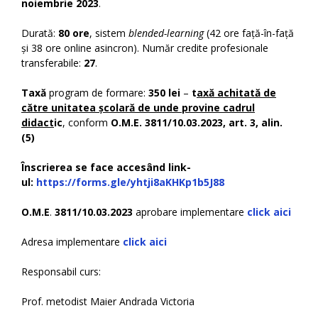
noiembrie 2023
.
Durată:
80 ore
, sistem
blended-learning
(42 ore față-în-față
și 38 ore online asincron). Număr credite profesionale
transferabile:
27
.
Taxă
program de formare:
350 lei
–
t
axă achitată de
către unitatea școlară de unde provine cadrul
didact
ic
, conform
O.M.E. 3811/10.03.2023, art. 3, alin.
(5)
Î
nscrierea se face accesând
link-
ul:
https://forms.gle/yhtji8aKHKp1b5J88
O.M.E
.
3811/10.03.2023
aprobare implementare
click aici
Adresa implementare
click aici
Responsabil curs:
Prof. metodist Maier Andrada Victoria