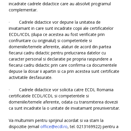
incadrate cadrele didactice care au absolvit programul
complementar.
· Cadrele didactice vor depune la unitatea de
invatamant in care sunt incadrate copii ale certificatelor
ECDL/ICDL (dupa ce acestea au fost verificate prin
confruntare cu originalul) si competentele si
domeniile/temele aferente, alaturi de acord din partea
fiecarui cadru didactic pentru prelucrarea datelor cu
caracter personal si declaratie pe propria raspundere a
fiecarui cadru didactic prin care confirma ca documentele
depuse la dosar ii apartin si ca prin acestea sunt certificate
activitatile desfasurate.
· Cadrele didactice vor solicita catre ECDL Romania
certificatele ECDL/ICDL si competentele si
domeniile/temele aferente, odata cu transmiterea dovezii
ca sunt incadrate la o unitate de invatamant preuniversitar.
Va multumim pentru sprijinul acordat si va stam la
dispozitie (email
office@ecdl.ro
, tel. 0213169922) pentru a