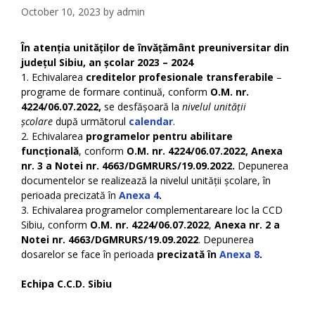
October 10, 2023
by
admin
În atenția unităților de învățământ preuniversitar din
județul Sibiu, an școlar 2023 – 2024
1. Echivalarea
creditelor profesionale transferabile
–
programe de formare continuă, conform
O.M. nr.
4224/06.07.2022,
se desfășoară la
nivelul unității
școlare
după următorul
calendar
.
2. Echivalarea
programelor pentru abilitare
funcțională
, conform
O.M. nr. 4224/06.07.2022, Anexa
nr. 3 a Notei nr. 4663/DGMRURS/19.09.2022.
Depunerea
documentelor se realizează la nivelul unității școlare, în
perioada precizată în
Anexa 4
.
3. Echivalarea programelor complementareare loc la CCD
Sibiu, conform
O.M. nr. 4224/06.07.2022
,
Anexa nr. 2 a
Notei nr. 4663/DGMRURS/19.09.2022
. Depunerea
dosarelor se face în perioada
precizată în
Anexa 8
.
Echipa C.C.D. Sibiu