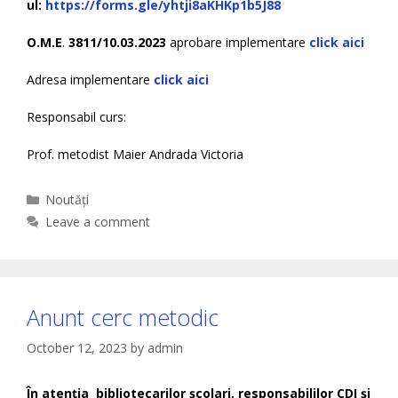
ul:
https://forms.gle/yhtji8aKHKp1b5J88
O.M.E
.
3811/10.03.2023
aprobare implementare
click aici
Adresa implementare
click aici
Responsabil curs:
Prof. metodist Maier Andrada Victoria
Categories
Noutăți
Leave a comment
Anunt cerc metodic
October 12, 2023
by
admin
În atenţia bibliotecarilor şcolari, responsabililor CDI și