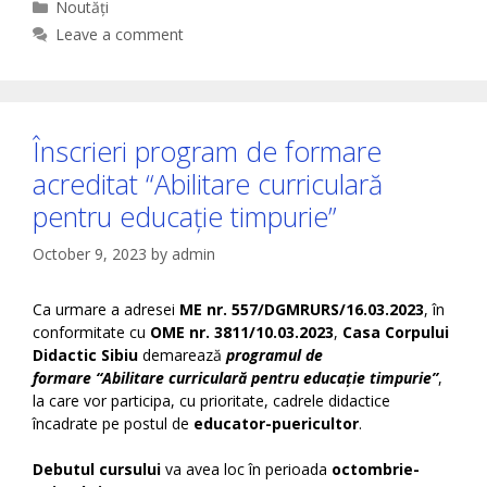
Categories
Noutăți
Leave a comment
Înscrieri program de formare
acreditat “Abilitare curriculară
pentru educație timpurie”
October 9, 2023
by
admin
Ca urmare a adresei
ME nr. 557/DGMRURS/16.03.2023
, în
conformitate cu
OME nr. 3811/10.03.2023
,
Casa Corpului
Didactic Sibiu
demarează
programul de
formare
“Abilitare curriculară pentru educație timpurie”
,
la care vor participa, cu prioritate, cadrele didactice
încadrate pe postul de
educator-puericultor
.
Debutul cursului
va avea loc în perioada
octombrie-