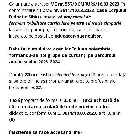
Ca urmare a adresei
ME nr. 557/DGMRURS/16.03.2023
, în
conformitate cu
OME nr. 3811/10.03.2023
,
Casa Corpului
Didactic Sibiu
demarează
programul de
formare
“Abilitare curriculară pentru educație timpurie”
,
la care vor participa, cu prioritate, cadrele didactice
încadrate pe postul de
educator-puericultor
.
Debutul cursului va avea loc în luna noiembrie,
formându-se noi grupe de cursanți pe parcursul
anului școlar 2023-2024.
Durată:
80 ore
, sistem
blended-learning
(42 ore față-în-față
și 38 ore online asincron). Număr credite profesionale
transferabile:
27
.
Taxă
program de formare:
350 lei
–
t
axă achitată de
către unitatea școlară de unde provine cadrul
didact
ic
, conform
O.M.E. 3811/10.03.2023, art. 3, alin.
(5)
Î
nscrierea se face accesând
link-