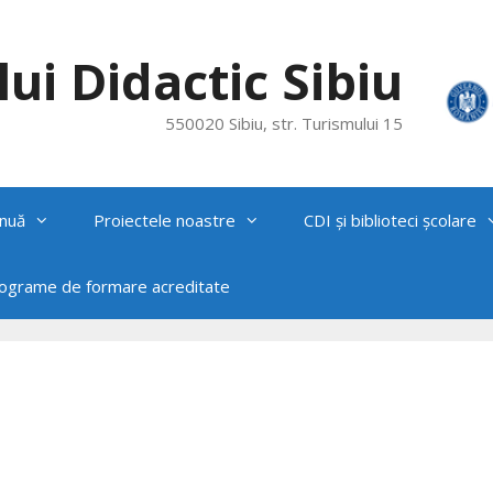
ui Didactic Sibiu
550020 Sibiu, str. Turismului 15
nuă
Proiectele noastre
CDI și biblioteci școlare
rograme de formare acreditate