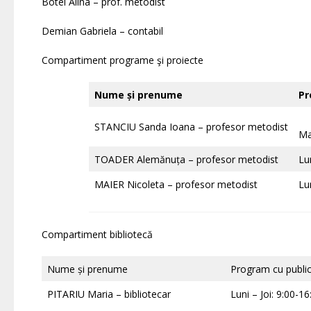
Botei Alina – prof. metodist
Demian Gabriela – contabil
Compartiment programe şi proiecte
Nume și prenume
Pr
STANCIU Sanda Ioana – profesor metodist
Ma
TOADER Alemănuța – profesor metodist
Lu
MAIER Nicoleta – profesor metodist
Lu
Compartiment bibliotecă
Nume și prenume
Program cu public
PITARIU Maria – bibliotecar
Luni – Joi: 9:00-16