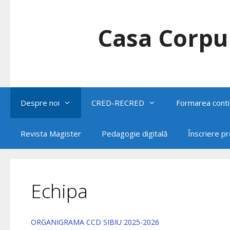
Skip
to
content
Casa Corpul
Despre noi
CRED-RECRED
Formarea conti
Revista Magister
Pedagogie digitală
Înscriere p
Echipa
ORGANIGRAMA CCD SIBIU 2025-2026