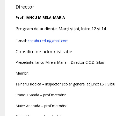
Director
Prof. IANCU MIRELA-MARIA
Program de audiențe: Marți și joi, între 12 și 14.
E-mail:
ccdsibiu.edu@gmail.com
Consiliul de administrație
Președinte: Iancu Mirela-Maria – Director C.C.D. Sibiu
Membri:
Țălnariu Rodica – inspector școlar general adjunct I.S.J. Sibiu
Stanciu Sanda – prof.metodist
Maier Andrada – prof.metodist