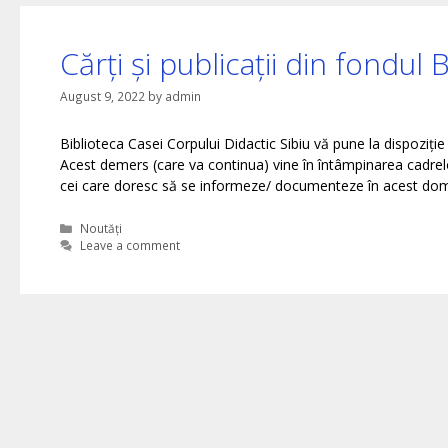
Cărți și publicații din fondul 
August 9, 2022
by
admin
Biblioteca Casei Corpului Didactic Sibiu vă pune la dispoziți
Acest demers (care va continua) vine în întâmpinarea cadrelo
cei care doresc să se informeze/ documenteze în acest dome
Categories
Noutăți
Leave a comment