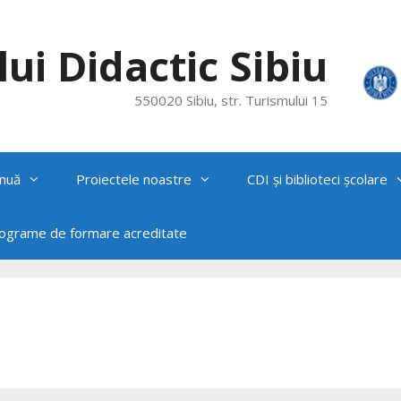
ui Didactic Sibiu
550020 Sibiu, str. Turismului 15
nuă
Proiectele noastre
CDI și biblioteci școlare
rograme de formare acreditate