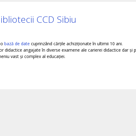
Bibliotecii CCD Sibiu
e o
bază de date
cuprinzând cărțile achiziționate în ultimii 10 ani.
r didactice angajate în diverse examene ale carierei didactice dar și 
niu vast și complex al educației.