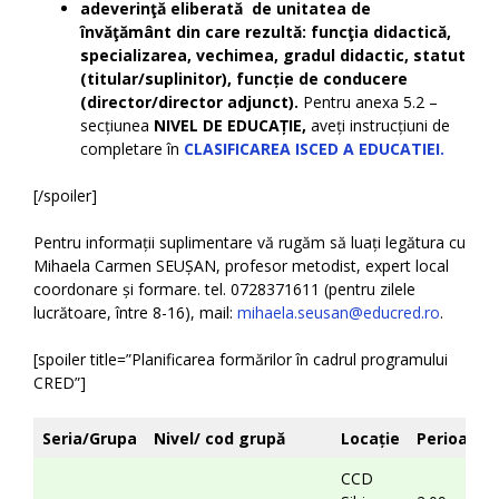
adeverinţă eliberată de unitatea de
învăţământ din care rezultă: funcţia didactică,
specializarea, vechimea, gradul didactic, statut
(titular/suplinitor), funcție de conducere
(director/director adjunct).
Pentru anexa 5.2 –
secțiunea
NIVEL DE EDUCAȚIE,
aveți instrucțiuni de
completare în
CLASIFICAREA ISCED A EDUCATIEI.
[/spoiler]
Pentru informații suplimentare vă rugăm să luați legătura cu
Mihaela Carmen SEUȘAN, profesor metodist, expert local
coordonare și formare. tel. 0728371611 (pentru zilele
lucrătoare, între 8-16), mail:
mihaela.seusan@educred.ro
.
[spoiler title=”Planificarea formărilor în cadrul programului
CRED”]
Seria/Grupa
Nivel/ cod grupă
Locație
Perioada
CCD