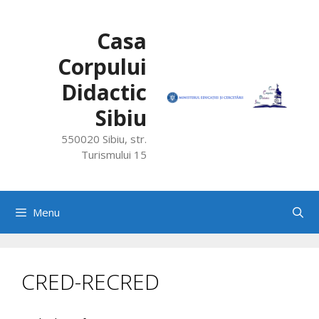
Skip
to
Casa
content
Corpului
Didactic
Sibiu
550020 Sibiu, str.
Turismului 15
Menu
CRED-RECRED