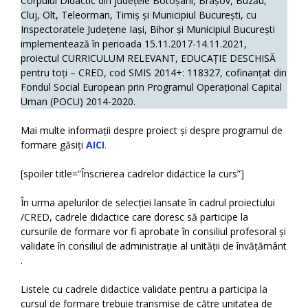
Corpului Didactic din județele Botoșani, Brașov, Buzău,
Cluj, Olt, Teleorman, Timiș și Municipiul București, cu
Inspectoratele Județene Iași, Bihor și Municipiul București
implementează în perioada 15.11.2017-14.11.2021,
proiectul CURRICULUM RELEVANT, EDUCAȚIE DESCHISĂ
pentru toți – CRED, cod SMIS 2014+: 118327, cofinanțat din
Fondul Social European prin Programul Operațional Capital
Uman (POCU) 2014-2020.
Mai multe informații despre proiect și despre programul de
formare găsiți
AICI
.
[spoiler title=”Înscrierea cadrelor didactice la curs”]
În urma apelurilor de selecției lansate în cadrul proiectului
/CRED, cadrele didactice care doresc să participe la
cursurile de formare vor fi aprobate în consiliul profesoral și
validate în consiliul de administrație al unității de învățământ
.
Listele cu cadrele didactice validate pentru a participa la
cursul de formare trebuie transmise de către unitatea de