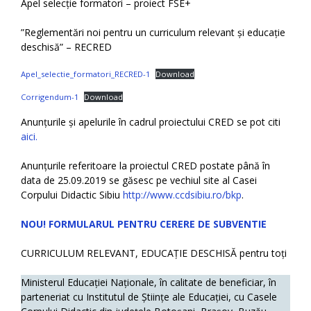
Apel selecție formatori – proiect FSE+
”Reglementări noi pentru un curriculum relevant și educație
deschisă” – RECRED
Apel_selectie_formatori_RECRED-1
Download
Corrigendum-1
Download
Anunțurile și apelurile în cadrul proiectului CRED se pot citi
aici.
Anunțurile referitoare la proiectul CRED postate până în
data de 25.09.2019 se găsesc pe vechiul site al Casei
Corpului Didactic Sibiu
http://www.ccdsibiu.ro/bkp
.
NOU! FORMULARUL PENTRU CERERE DE SUBVENTIE
CURRICULUM RELEVANT, EDUCAȚIE DESCHISĂ pentru toți
Ministerul Educației Naționale, în calitate de beneficiar, în
parteneriat cu Institutul de Științe ale Educației, cu Casele