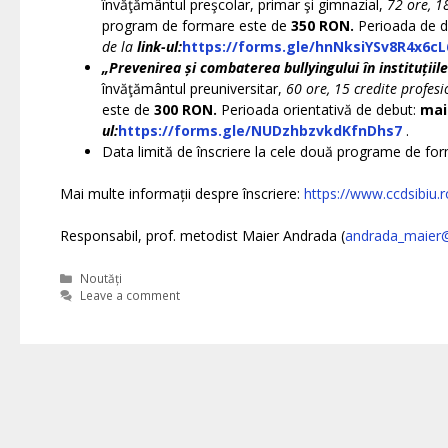
învăţământul preşcolar, primar şi gimnazial,
72 ore, 1
program de formare este de
35
0 RON.
Perioada de 
de la
link-ul:
https://forms.gle/hnNksiYSv8R4x6cL
„Prevenirea și combaterea bullyingului în instituții
învăţământul preuniversitar,
60 ore, 15 credite profesi
este de
30
0 RON.
Perioada orientativă de debut:
mai
ul:
https://forms.gle/NUDzhbzvkdKfnDhs7
.
Data limită de înscriere la cele două programe de fo
Mai multe informații despre înscriere:
https://www.ccdsibiu.r
Responsabil, prof. metodist Maier Andrada (
andrada_maier@
Categories
Noutăți
Leave a comment