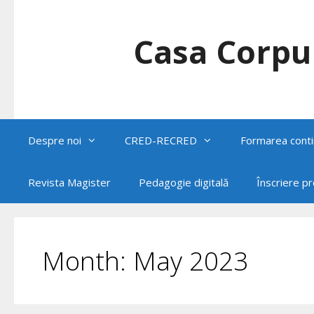
Skip
to
content
Casa Corpul
Despre noi
CRED-RECRED
Formarea conti
Revista Magister
Pedagogie digitală
Înscriere p
Month:
May 2023