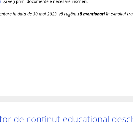
m
,și veți primi documentele necesare înscrierii.
ezentare în data de 30 mai 2023, vă rugăm
să menționați
în e-mailul tr
ator de continut educational desc