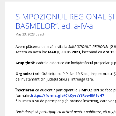
SIMPOZIONUL REGIONAL ȘI
BASMELOR”, ed. a-IV-a
May 23, 2023
by
admin
Avem plăcerea de a vă invita la
SIMPOZIONUL REGIONAL ȘI I
Acesta va avea loc
MARȚI
,
30.05.2023,
începând cu
ora 15:
Grup țintă:
cadrele didactice din învățământul preșcolar și p
Organizatori:
Grădinița cu P.P. Nr. 19 Sibiu, Inspectoratul Ș
de învățământ din județul Sibiu și întreaga țară.
Înscrierea
ca audient / participant la
SIMPOZION
se face p
formular:
https://forms.gle/CkQvrsYtRvwRMfvH7
*În limita a 50 de participanți (în ordinea înscrierii), care vo
Dacă doriți să participați cu articol pentru publicare
, vă rugă