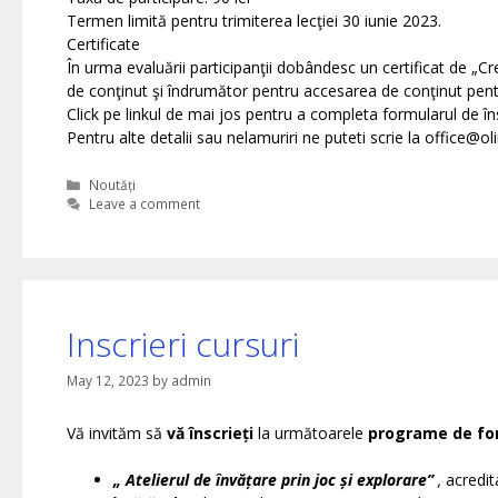
Termen limită pentru trimiterea lecţiei 30 iunie 2023.
Certificate
În urma evaluării participanţii dobândesc un certificat de „Cr
de conţinut şi îndrumător pentru accesarea de conţinut pentru
Click pe linkul de mai jos pentru a completa formularul de îns
Pentru alte detalii sau nelamuriri ne puteti scrie la office@o
Categories
Noutăți
Leave a comment
Inscrieri cursuri
May 12, 2023
by
admin
Vă invităm să
vă înscrieți
la următoarele
programe de fo
„
Atelierul de învățare prin joc și explorare
”
,
acredit