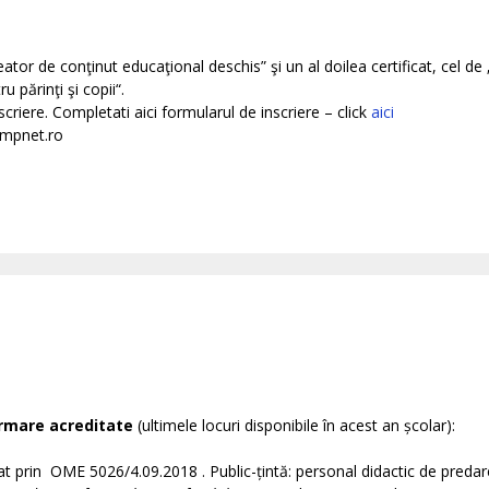
eator de conţinut educaţional deschis” şi un al doilea certificat, cel de
 părinţi şi copii“.
criere. Completati aici formularul de inscriere – click
aici
limpnet.ro
rmare acreditate
(ultimele locuri disponibile în acest an școlar):
at prin OME 5026/4.09.2018 . Public-țintă: personal didactic de predar