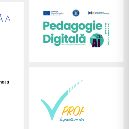
Ă A
ități