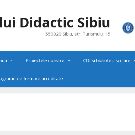
ui Didactic Sibiu
550020 Sibiu, str. Turismului 15
nuă
Proiectele noastre
CDI și biblioteci școlare
rograme de formare acreditate