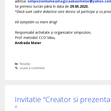
adresa:
simpozionlumeamagicaabasmelor@yahoo.co
Se primesc lucrări până în data de
29.05.2023.
*Dacă sunt cadre didactice care doresc să participe și cu pr
Vă așteptăm cu mare drag!
Responsabil activitate și organizator simpozion,
Prof. metodist CCD Sibiu,
Andrada Maier
Categories
Noutăți
Leave a comment
Invitatie “Creator si prezent
“