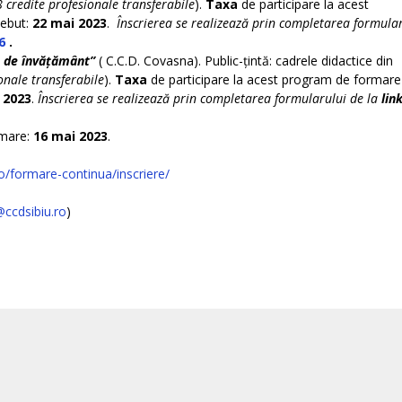
8 credite profesionale transferabile
).
Taxa
de participare la acest
debut:
22 mai 2023
.
Înscrierea se realizează prin completarea formula
6
.
le de învățământ”
( C.C.D. Covasna). Public-țintă: cadrele didactice din
onale transferabile
).
Taxa
de participare la acest program de formare
 2023
.
Înscrierea se realizează prin completarea formularului de la
link
rmare:
16 mai 2023
.
o/formare-continua/inscriere/
ccdsibiu.ro
)