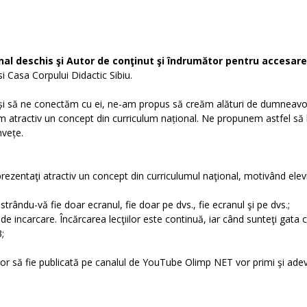
nal deschis şi Autor de conţinut şi îndrumător pentru accesar
i Casa Corpului Didactic Sibiu.
tal și să ne conectăm cu ei, ne-am propus să creăm alături de dumneav
m atractiv un concept din curriculum național. Ne propunem astfel să 
nvețe.
ezentaţi atractiv un concept din curriculumul naţional, motivând elevi
rându-vă fie doar ecranul, fie doar pe dvs., fie ecranul şi pe dvs.;
de incarcare. Încărcarea lecţiilor este continuă, iar când sunteţi gata 
;
lor să fie publicată pe canalul de YouTube Olimp NET vor primi şi ade