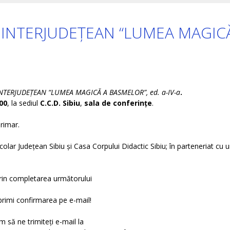
 INTERJUDEȚEAN “LUMEA MAGIC
NTERJUDEȚEAN “LUMEA MAGICĂ A BASMELOR”, ed. a-IV-a
.
00
, la sediul
C.C.D. Sibiu
,
sala de conferințe
.
rimar.
colar Județean Sibiu și Casa Corpului Didactic Sibiu; în parteneriat cu un
rin completarea următorului
r primi confirmarea pe e-mail!
m să ne trimiteți e-mail la