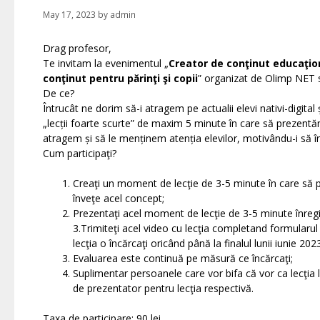
May 17, 2023
by
admin
Drag profesor,
Te invitam la evenimentul „
Creator de conţinut educaţio
conţinut pentru părinţi şi copii
” organizat de Olimp NET s
De ce?
Întrucât ne dorim să-i atragem pe actualii elevi nativi-digi
„lecții foarte scurte” de maxim 5 minute în care să prezentă
atragem și să le menținem atenția elevilor, motivându-i să î
Cum participaţi?
Creaţi un moment de lecţie de 3-5 minute în care să pr
înveţe acel concept;
Prezentaţi acel moment de lecţie de 3-5 minute înregist
3.Trimiteţi acel video cu lecţia completand formularul 
lecţia o încărcaţi oricând până la finalul lunii iunie 2023
Evaluarea este continuă pe măsură ce încărcaţi;
Suplimentar persoanele care vor bifa că vor ca lecţia 
de prezentator pentru lecţia respectivă.
Taxa de participare: 90 lei