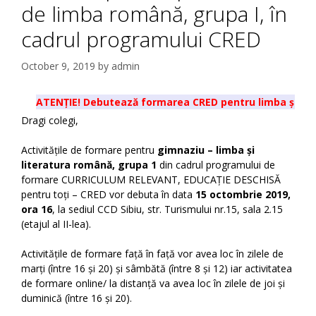
de limba română, grupa I, în
cadrul programului CRED
October 9, 2019
by
admin
ATENȚIE! Debutează formarea CRED pentru limba și literat
Dragi colegi,
Activitățile de formare pentru
gimnaziu – limba și
literatura română, grupa 1
din cadrul programului de
formare CURRICULUM RELEVANT, EDUCAȚIE DESCHISĂ
pentru toți – CRED vor debuta în data
15 octombrie 2019,
ora 16
, la sediul CCD Sibiu, str. Turismului nr.15, sala 2.15
(etajul al II-lea).
Activitățile de formare față în față vor avea loc în zilele de
marți (între 16 și 20) și sâmbătă (între 8 și 12) iar activitatea
de formare online/ la distanță va avea loc în zilele de joi și
duminică (între 16 și 20).