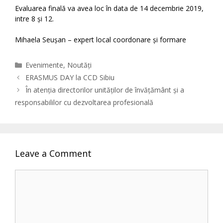
Evaluarea finală va avea loc în data de 14 decembrie 2019,
intre 8 și 12.
Mihaela Seușan – expert local coordonare și formare
Categories
Evenimente
,
Noutăți
ERASMUS DAY la CCD Sibiu
În atenția directorilor unităților de învățământ și a
responsabililor cu dezvoltarea profesională
Leave a Comment
Comment