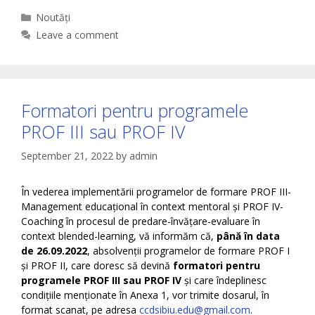
Categories
Noutăți
Leave a comment
Formatori pentru programele
PROF III sau PROF IV
September 21, 2022
by
admin
În vederea implementării programelor de formare PROF III-
Management educațional în context mentoral și PROF IV-
Coaching în procesul de predare-învățare-evaluare în
context blended-learning, vă informăm că,
până în data
de 26.09.2022
, absolvenții programelor de formare PROF I
și PROF II, care doresc să devină
formatori pentru
programele PROF III sau PROF IV
și care îndeplinesc
condițiile menționate în Anexa 1, vor trimite dosarul, în
format scanat, pe adresa
ccdsibiu.edu@gmail.com
.