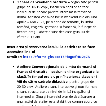
Tabere de Weekend Gratuite –
organizate pentru
grupe de 10-15 copii, înscrierea copiilor se face
individual de fiecare părinte interesat la tematica
dorită. Acestea vor avea loc în weekendurile din luna
Aprilie – Mai 2023, pe o serie de tematici, în limba
română, engleză, germană și franceză, în funcție de
fiecare oraș. Taberele sunt dedicate grupului de
vârstă 8-14 ani.
Înscrierea și rezervarea locului la activitate se face
accesând link-ul
următor:
https://forms.gle/xxqTSPbqpcfHN2p7A
Ateliere Conversaționale de Limba Germană și
Franceză Gratuite
–
sesiuni online organizate la
clasă, în timpul orelor,
prin înscrierea claselor I-
VIII de către cadrele didactice
, pentru grupe de
20-30 elevi. Atelierele sunt interactive și non-formale
și sunt structurate pe nivel de limbă începător și
intermediar. Ziua și intervalul orar de desfășurare a
unui astfel de atelier este stabilit de comun acord cu