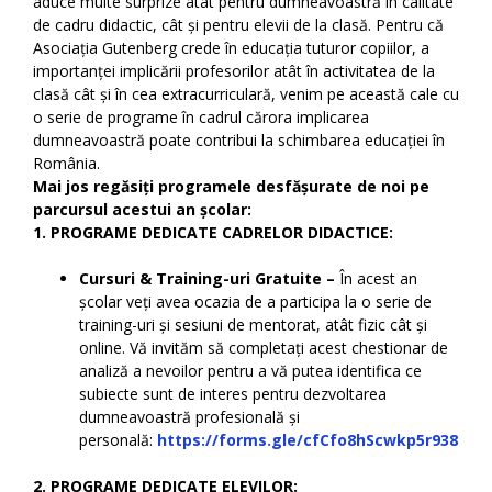
aduce multe surprize atât pentru dumneavoastră în calitate
de cadru didactic, cât și pentru elevii de la clasă. Pentru că
Asociația Gutenberg crede în educația tuturor copiilor, a
importanței implicării profesorilor atât în activitatea de la
clasă cât și în cea extracurriculară, venim pe această cale cu
o serie de programe în cadrul cărora implicarea
dumneavoastră poate contribui la schimbarea educației în
România.
Mai jos regăsiți programele desfășurate de noi pe
parcursul acestui an școlar:
1. PROGRAME DEDICATE CADRELOR DIDACTICE:
Cursuri & Training-uri Gratuite –
În acest an
școlar veți avea ocazia de a participa la o serie de
training-uri și sesiuni de mentorat, atât fizic cât și
online. Vă invităm să completați acest chestionar de
analiză a nevoilor pentru a vă putea identifica ce
subiecte sunt de interes pentru dezvoltarea
dumneavoastră profesională și
personală:
https://forms.gle/cfCfo8hScwkp5r938
2. PROGRAME DEDICATE ELEVILOR
: