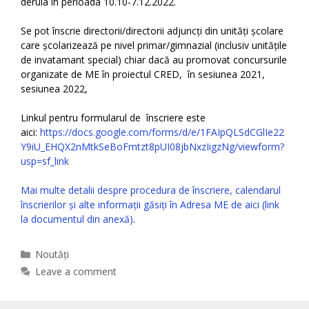
derula în perioada 10.10-7.12.2022.
Se pot înscrie directorii/directorii adjuncți din unități școlare
care școlarizează pe nivel primar/gimnazial (inclusiv unitățile
de invatamant special) chiar dacă au promovat concursurile
organizate de ME în proiectul CRED, în sesiunea 2021,
sesiunea 2022,
Linkul pentru formularul de înscriere este
aici:
https://docs.google.com/forms/d/e/1FAIpQLSdCGlIe22
Y9iU_EHQX2nMtkSeBoFmtzt8pUI08jbNxzIigzNg/viewform?
usp=sf_link
Mai multe detalii despre procedura de înscriere, calendarul
înscrierilor și alte informații găsiți în Adresa ME de aici (link
la documentul din anexă)
.
Categories
Noutăți
Leave a comment