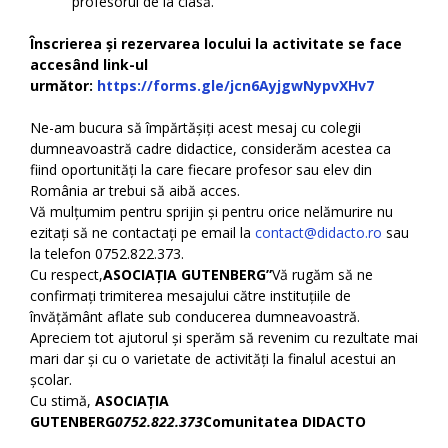
profesorul de la clasă.
Înscrierea și rezervarea locului la activitate se face
accesând link-ul
următor:
https://forms.gle/jcn6AyjgwNypvXHv7
Ne-am bucura să împărtășiți acest mesaj cu colegii
dumneavoastră cadre didactice, considerăm acestea ca
fiind oportunități la care fiecare profesor sau elev din
România ar trebui să aibă acces.
Vă mulțumim pentru sprijin și pentru orice nelămurire nu
ezitați să ne contactați pe email la
contact@didacto.ro
sau
la telefon 0752.822.373.
Cu respect,
ASOCIAȚIA GUTENBERG”
Vă rugăm să ne
confirmați trimiterea mesajului către instituțiile de
învățământ aflate sub conducerea dumneavoastră.
Apreciem tot ajutorul și sperăm să revenim cu rezultate mai
mari dar și cu o varietate de activități la finalul acestui an
școlar.
Cu stimă,
ASOCIAȚIA
GUTENBERG
0752.822.373
Comunitatea DIDACTO