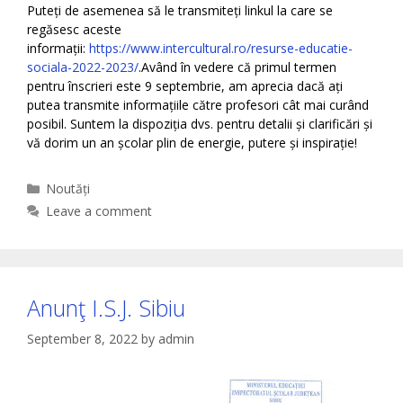
Puteți de asemenea să le transmiteți linkul la care se
regăsesc aceste
informații:
https://www.intercultural.ro/resurse-educatie-
sociala-2022-2023/
.Având în vedere că primul termen
pentru înscrieri este 9 septembrie, am aprecia dacă ați
putea transmite informațiile către profesori cât mai curând
posibil. Suntem la dispoziția dvs. pentru detalii și clarificări și
vă dorim un an școlar plin de energie, putere și inspirație!
Categories
Noutăți
Leave a comment
Anunţ I.S.J. Sibiu
September 8, 2022
by
admin