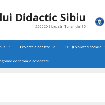
ui Didactic Sibiu
550020 Sibiu, str. Turismului 15
nuă
Proiectele noastre
CDI și biblioteci școlare
rograme de formare acreditate