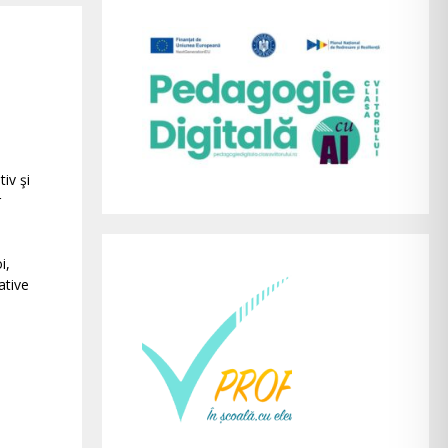
iv şi
r
i,
ative