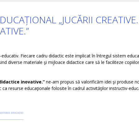
DUCAȚIONAL „JUCĂRII CREATIVE.
TIVE.”
-educativ. Fiecare cadru didactic este implicat în întregul sistem educat
osind diverse materiale şi mijloace didactice care să le faciliteze copiilo
didactice inovative.”
ne-am propus să valorificăm idei şi produse no
 ca resurse educaţionale folosite în cadrul activităţilor instructiv-educ