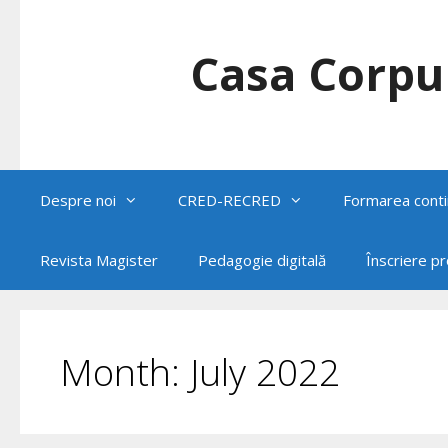
Skip
to
content
Casa Corpul
Despre noi
CRED-RECRED
Formarea conti
Revista Magister
Pedagogie digitală
Înscriere p
Month:
July 2022