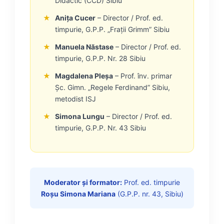
Didactic (CCD) Sibiu
★
Anița Cucer
– Director / Prof. ed.
timpurie, G.P.P. „Frații Grimm” Sibiu
★
Manuela Năstase
– Director / Prof. ed.
timpurie, G.P.P. Nr. 28 Sibiu
★
Magdalena Pleșa
– Prof. înv. primar
Șc. Gimn. „Regele Ferdinand” Sibiu,
metodist ISJ
★
Simona Lungu
– Director / Prof. ed.
timpurie, G.P.P. Nr. 43 Sibiu
Moderator și formator:
Prof. ed. timpurie
Roșu Simona Mariana
(G.P.P. nr. 43, Sibiu)