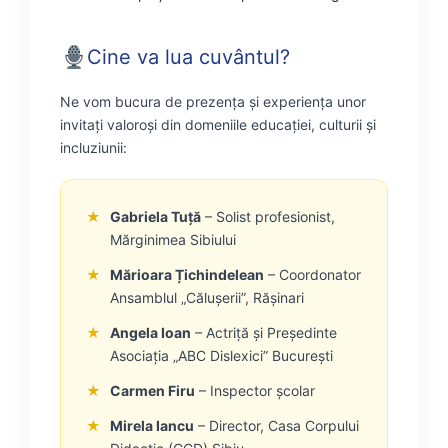
Cine va lua cuvântul?
Ne vom bucura de prezența și experiența unor
invitați valoroși din domeniile educației, culturii și
incluziunii:
★
Gabriela Tuță
– Solist profesionist,
Mărginimea Sibiului
★
Mărioara Țichindelean
– Coordonator
Ansamblul „Călușerii”, Rășinari
★
Angela Ioan
– Actriță și Președinte
Asociația „ABC Dislexici” București
★
Carmen Firu
– Inspector școlar
★
Mirela Iancu
– Director, Casa Corpului