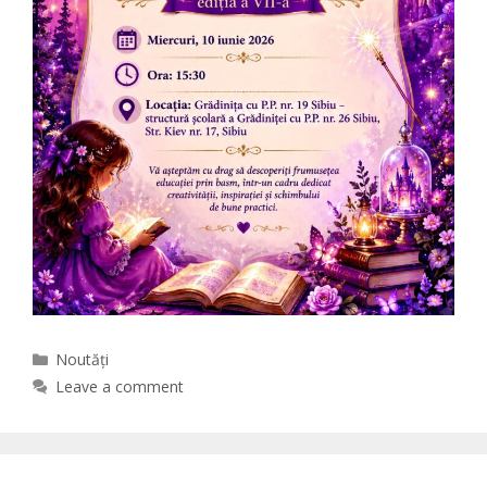
Categories
Noutăți
Leave a comment