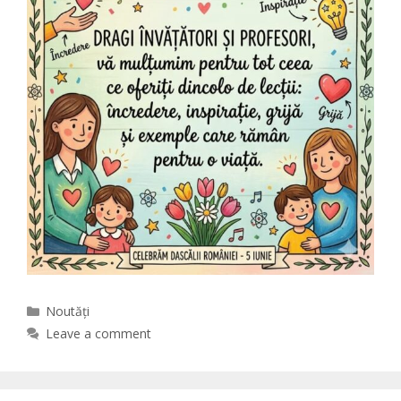
Categories
Noutăți
Leave a comment