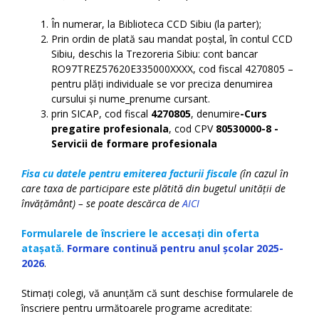
În numerar, la Biblioteca CCD Sibiu (la parter);
Prin ordin de plată sau mandat poștal, în contul CCD
Sibiu, deschis la Trezoreria Sibiu: cont bancar
RO97TREZ57620E335000XXXX, cod fiscal 4270805 –
pentru plăți individuale se vor preciza denumirea
cursului și nume_prenume cursant.
prin SICAP, cod fiscal
4270805
, denumire
-Curs
pregatire profesionala
, cod CPV
80530000-8 -
Servicii de formare profesionala
Fisa cu datele pentru emiterea facturii fiscale
(în cazul în
care taxa de participare este plătită din bugetul unității de
învățământ) – se poate descărca de
AICI
Formularele de înscriere le accesați din oferta
atașată.
F
ormare continuă pentru anul școlar 2025-
2026
.
Stimați colegi, vă anunțăm că sunt deschise formularele de
înscriere pentru următoarele programe acreditate: