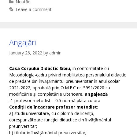
Categories
Noutăți
Leave a comment
Angajări
January 26, 2022
by
admin
Casa Corpului Didactic Sibiu
, în conformitate cu
Metodologia-cadru privind mobilitatea personalului didactic
de predare din învățământul preuniversitar în anul școlar
2021-2022, aprobată prin O.M.E.C nr. 5991/2020 cu
modificările și completările ulterioare,
angajează
:
-1 profesor metodist – 0.5 normă plata cu ora
Condiții de încadrare profesor metodist
:
a) studii universitare, cu diplomă de licenţă,
corespunzătoare funcţiei didactice din învăţământul
preuniversitar;
b) titular în învăţământul preuniversitar;