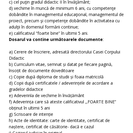
c) cel puţin gradul didactic II în învăţământ;
d) vechime în muncă de minimum 6 ani, cu competenţe
dobândite în managementul educaţional, managementul de
proiect, precum şi competenţe dobândite în activitatea cu
adulţii în domeniul formării continue;
e) calificativul “foarte bine” în ultimii 5 ani.
Dosarul va contine următoarele documente
:
a) Cerere de înscriere, adresată directorului Casei Corpului
Didactic
b) Curriculum vitae, semnat și datat pe fiecare pagină,
însoțit de documente doveditoare
c) Copie după diploma de studii și foaia matricolă
d) Copii după certificatele / adeverințele de acordare a
gradelor didactice
e) Adeverinla de vechime în învățământ
f) Adeverința care să ateste calificativul ,,FOARTE BINE”
obținut în ultimii 5 ani
g) Scrisoare de intenție
h) Acte de identitate: carte de identitate, certificat de
naștere, certificat de căsătorie- dacă e cazul
i) Cazierul judiciar în original