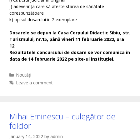
j) adeverința care să ateste starea de sănătate
corespunzătoare
k) opisul dosarului în 2 exemplare
Dosarele se depun la Casa Corpului Didactic Sibiu, str.
Turismului, nr.15, până vineri 11 februarie 2022, ora
12
.
Rezultatele concursului de dosare se vor comunica în
data de 14 februarie 2022 pe site-ul instituției
.
Categories
Noutăți
Leave a comment
Mihai Eminescu – culegător de
folclor
January 14, 2022
by
admin