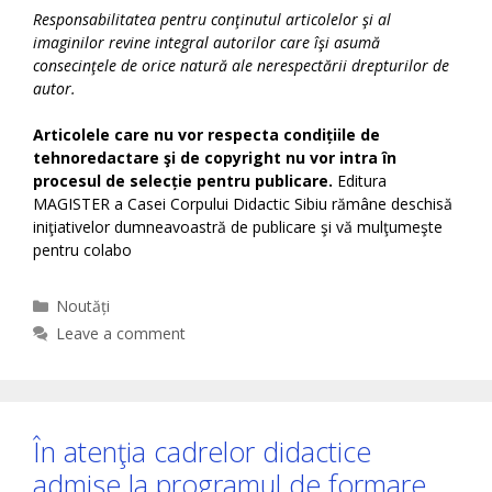
Responsabilitatea pentru conţinutul articolelor şi al
imaginilor revine integral autorilor care îşi asumă
consecinţele de orice natură ale nerespectării drepturilor de
autor.
Articolele care nu vor respecta condițiile de
tehnoredactare şi de copyright nu vor intra în
procesul de selecție pentru publicare.
Editura
MAGISTER a Casei Corpului Didactic Sibiu rămâne deschisă
iniţiativelor dumneavoastră de publicare şi vă mulţumeşte
pentru colabo
Categories
Noutăți
Leave a comment
În atenţia cadrelor didactice
admise la programul de formare