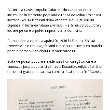
Biblioteca Casei Corpului Didactic Sibiu vă propune o
incursiune în literatura populară culeasă de Mihai Eminescu,
invitându-vă să lecturați două variante ale Plugușorului,
cuprinse în lucrarea ”
Mihai Eminescu – Literatura populară
”,
lucrare pe care o puteți împrumuta la domiciliu.
Prima ediție a operei a apărut în 1936 la Editura ”
Scrisul
românesc
” din Craiova, făcând cunoscută activitatea marelui
poet în domeniul folclorului în varietatea lui.
Suita de poezii populare evidențiază un culegător care a
cunoscut jocul popular și cântecul lăutarilor, ediția păstrând
temele și graiul popular așa cum l-a lăsat poetul în ”
Caiete
”.