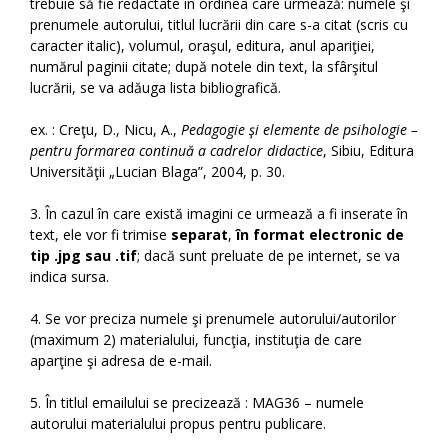
trebuie să fie redactate în ordinea care urmează: numele şi
prenumele autorului, titlul lucrării din care s-a citat (scris cu
caracter italic), volumul, oraşul, editura, anul apariţiei,
numărul paginii citate; după notele din text, la sfârşitul
lucrării, se va adăuga lista bibliografică.
ex. : Creţu, D., Nicu, A.,
Pedagogie şi elemente de psihologie –
pentru formarea continuă a cadrelor didactice
, Sibiu, Editura
Universităţii „Lucian Blaga”, 2004, p. 30.
3. În cazul în care există imagini ce urmează a fi inserate în
text, ele vor fi trimise
separat
,
în format electronic de
tip .jpg sau .tif
; dacă sunt preluate de pe internet, se va
indica sursa.
4. Se vor preciza numele şi prenumele autorului/autorilor
(maximum 2) materialului, funcţia, instituţia de care
aparţine şi adresa de e-mail.
5. În titlul emailului se precizează : MAG36 – numele
autorului materialului propus pentru publicare.