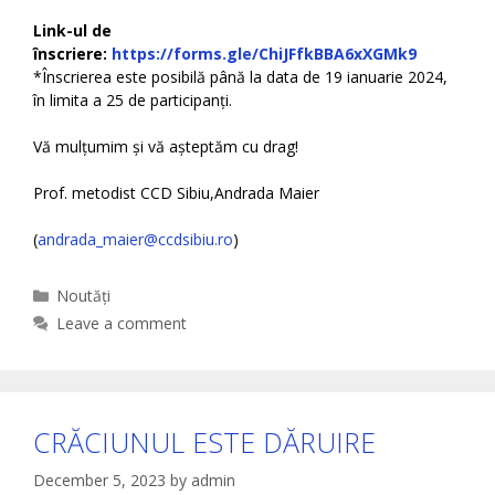
Link-ul de
înscriere:
https://forms.gle/ChiJFfkBBA6xXGMk9
*Înscrierea este posibilă până la data de 19 ianuarie 2024,
în limita a 25 de participanți.
Vă mulțumim și vă așteptăm cu drag!
Prof. metodist CCD Sibiu,Andrada Maier
(
andrada_maier@ccdsibiu.ro
)
Categories
Noutăți
Leave a comment
CRĂCIUNUL ESTE DĂRUIRE
December 5, 2023
by
admin