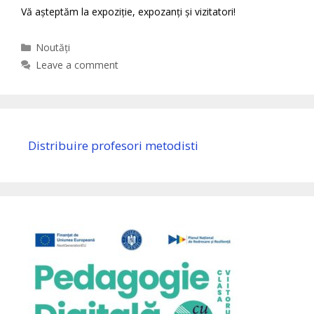
Vă așteptăm la expoziție, expozanți și vizitatori!
Categories
Noutăți
Leave a comment
Distribuire profesori metodisti