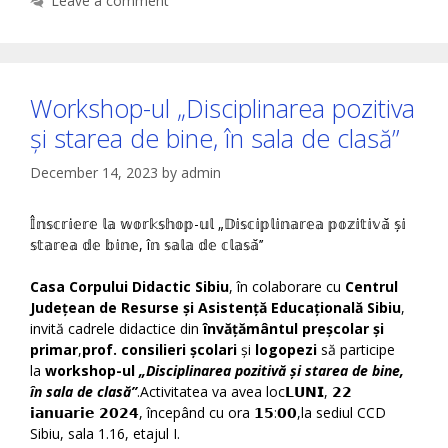
Leave a comment
Workshop-ul „Disciplinarea pozitiva
și starea de bine, în sala de clasă”
December 14, 2023
by
admin
𝕀̂𝕟𝕤𝕔𝕣𝕚𝕖𝕣𝕖 𝕝𝕒 𝕨𝕠𝕣𝕜𝕤𝕙𝕠𝕡-𝕦𝕝 „𝔻𝕚𝕤𝕔𝕚𝕡𝕝𝕚𝕟𝕒𝕣𝕖𝕒 𝕡𝕠𝕫𝕚𝕥𝕚𝕧𝕒̆ 𝕤̦𝕚
𝕤𝕥𝕒𝕣𝕖𝕒 𝕕𝕖 𝕓𝕚𝕟𝕖, î𝕟 𝕤𝕒𝕝𝕒 𝕕𝕖 𝕔𝕝𝕒𝕤𝕒̆’’
Casa Corpului Didactic Sibiu
, în colaborare cu
Centrul
Județean de Resurse și Asistență Educațională Sibiu
,
invită cadrele didactice din
învățământul preșcolar și
primar
,
prof. consilieri școlari
și
logopezi
să participe
la
workshop-ul
„Disciplinarea pozitivă și starea de bine,
în sala de clasă”
.Activitatea va avea loc𝗟𝗨𝗡𝗜, 𝟮𝟮
𝗶𝗮𝗻𝘂𝗮𝗿𝗶𝗲 𝟮𝟬𝟮𝟰, începând cu ora 𝟭𝟱:𝟬𝟬,la sediul CCD
Sibiu, sala 1.16, etajul I.