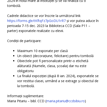
2024 în holul mare al instituției și se va finaliza cu o
tombolă.
Cadrele didactice se vor înscrie la următorul link
https://forms.gle/tKftqFz7pGoDU1rR7
și vor putea aduce în
perioada 7-15 dec. 2023 la Biblioteca CCD (Sala P11 –
parter) exponatele realizate cu elevii.
Condiții de participare:
Maximum 10 exponate per clasă
Un obiect (decorațiune, felicitare) pentru tombolă
Obiectele pot fi personalizate printr-o etichetă
alăturată (Numele, clasa, școala) dar nu este
obligatoriu
La finalul expoziției (după 8 ian. 2024), exponatele se
vor restitui clasei, urmând a se extrage și obiectul de
la tombolă.
Informații suplimentare:
Maria Pitariu – bibl. CCD (
maria.pitariu@ccdsibiu.ro
)