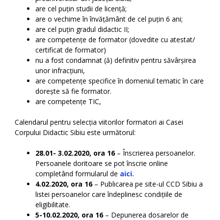
are cel puțin studii de licență;
are o vechime în învățământ de cel puțin 6 ani;
are cel puțin gradul didactic II;
are competențe de formator (dovedite cu atestat/
certificat de formator)
nu a fost condamnat (ă) definitiv pentru săvârșirea
unor infracțiuni,
are competențe specifice în domeniul tematic în care
dorește să fie formator.
are competențe TIC,
Calendarul pentru selecția viitorilor formatori ai Casei
Corpului Didactic Sibiu este următorul:
28.01- 3.02.2020, ora 16
– Înscrierea persoanelor.
Persoanele doritoare se pot înscrie online
completând formularul de
aici.
4.02.2020, ora 16
– Publicarea pe site-ul CCD Sibiu a
listei persoanelor care îndeplinesc condițiile de
eligibilitate.
5-10.02.2020, ora 16
– Depunerea dosarelor de