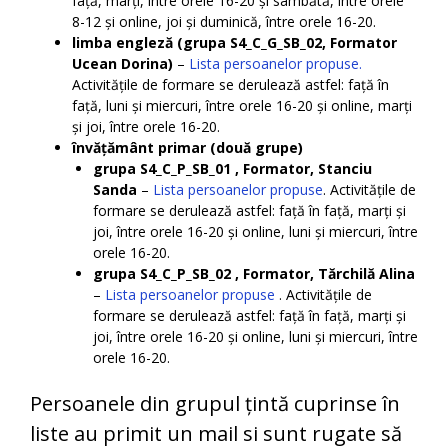
față, marți, între orele 16-20 și sâmbătă, între orele
8-12 și online, joi și duminică, între orele 16-20.
limba engleză (grupa S4_C_G_SB_02, Formator
Ucean Dorina)
–
Lista persoanelor propuse.
Activitățile de formare se derulează astfel: față în
față, luni și miercuri, între orele 16-20 și online, marți
și joi, între orele 16-20.
învățământ primar (două grupe)
grupa S4_C_P_SB_01 , Formator, Stanciu
Sanda
–
Lista persoanelor propuse
. Activitățile de
formare se derulează astfel: față în față, marți și
joi, între orele 16-20 și online, luni și miercuri, între
orele 16-20.
grupa S4_C_P_SB_02 , Formator, Tărchilă Alina
–
Lista persoanelor propuse
. Activitățile de
formare se derulează astfel: față în față, marți și
joi, între orele 16-20 și online, luni și miercuri, între
orele 16-20.
Persoanele din grupul țintă cuprinse în
liste au primit un mail si sunt rugate să