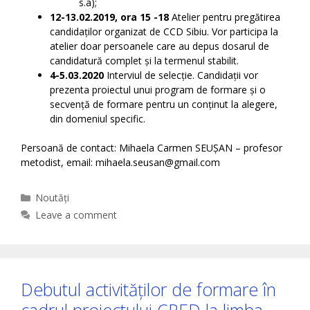
s.a);
12-13.02.2019, ora 15 -18
Atelier pentru pregătirea
candidaților organizat de CCD Sibiu. Vor participa la
atelier doar persoanele care au depus dosarul de
candidatură complet și la termenul stabilit.
4-5.03.2020
Interviul de selecție. Candidații vor
prezenta proiectul unui program de formare și o
secvență de formare pentru un conținut la alegere,
din domeniul specific.
Persoană de contact: Mihaela Carmen SEUȘAN – profesor
metodist, email: mihaela.seusan@gmail.com
Categories
Noutăți
Leave a comment
Debutul activităților de formare în