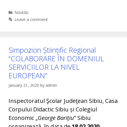
Categories
Noutăți
Leave a comment
Simpozion Științific Regional
“COLABORARE ÎN DOMENIUL
SERVICIILOR LA NIVEL
EUROPEAN”
January 21, 2020
by
admin
Inspectoratul Şcolar Judeţean Sibiu, Casa
Corpului Didactic Sibiu și Colegiul
Economic „
George Bariţiu
” Sibiu
organizează, în data de
18.02.2020
,