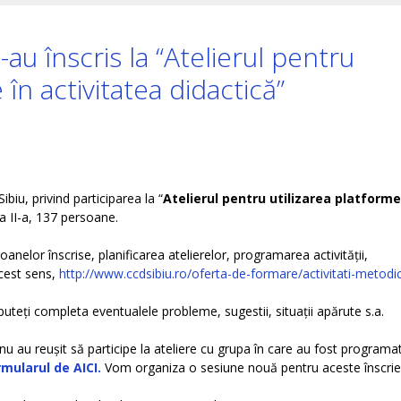
au înscris la “Atelierul pentru
 în activitatea didactică”
biu, privind participarea la “
Atelierul pentru utilizarea platforme
a a II-a, 137 persoane.
oanelor înscrise, planificarea atelierelor, programarea activității,
acest sens,
http://www.ccdsibiu.ro/oferta-de-formare/activitati-metodi
puteți completa eventualele probleme, sugestii, situații apărute s.a.
 nu au reușit să participe la ateliere cu grupa în care au fost programa
mularul de AICI.
Vom organiza o sesiune nouă pentru aceste înscrier