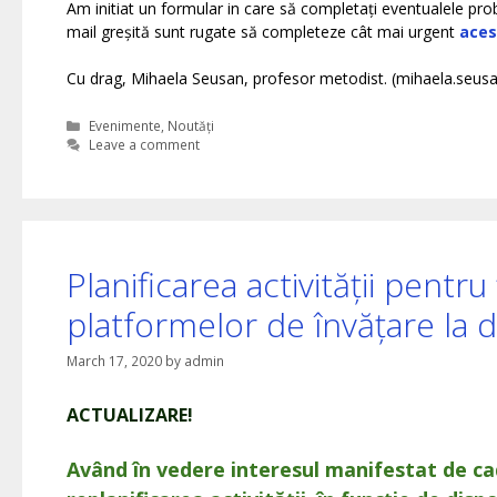
Am initiat un formular in care să completați eventualele prob
mail greșită sunt rugate să completeze cât mai urgent
aces
Cu drag, Mihaela Seusan, profesor metodist. (mihaela.seu
Categories
Evenimente
,
Noutăți
Leave a comment
Planificarea activității pentru
platformelor de învățare la d
March 17, 2020
by
admin
ACTUALIZARE!
Având în vedere interesul manifestat de ca