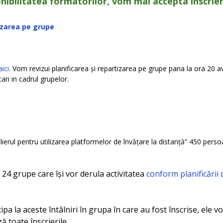
ponibilitatea formatorilor, vom mai accepta înscrier
tizarea pe grupe
ici.
Vom revizui planificarea și repartizarea pe grupe pana la ora 20 a
ari in cadrul grupelor.
lierul pentru utilizarea platformelor de învățare la distanță” 450 perso
 24 grupe care își vor derula activitatea
conform planificării 
pa la aceste întâlniri în grupa în care au fost înscrise, ele vor
 toate înscrierile.