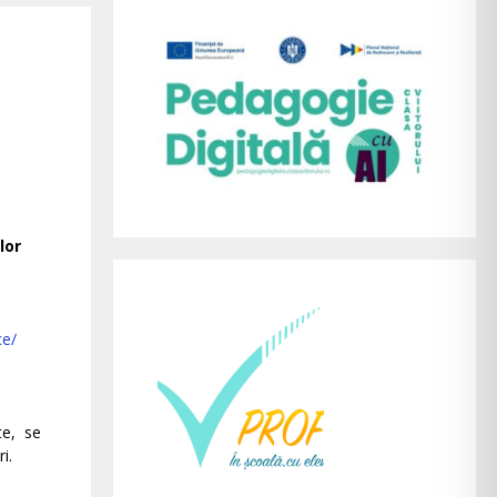
lor
ce/
te, se
i.