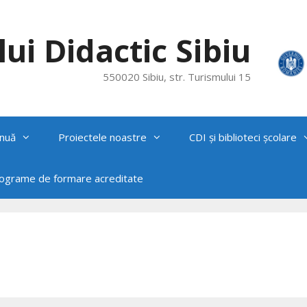
ui Didactic Sibiu
550020 Sibiu, str. Turismului 15
nuă
Proiectele noastre
CDI și biblioteci școlare
rograme de formare acreditate