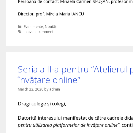
Persoană de contact: Mihaela Carmen SEUȘAN, profesor me
Director, prof. Mirela Maria IANCU
Categories
Evenimente
,
Noutăți
Leave a comment
Seria a II-a pentru “Atelierul
învățare online”
March 22, 2020
by
admin
Dragi colege și colegi,
Datorită interesului manifestat de către cadrele dida
pentru utilizarea platformelor de învățare online”
, cont