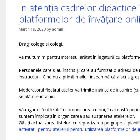
In atenția cadrelor didactice 
platformelor de învățare onl
March 19, 2020
by
admin
Dragi colege si colegi,
Va multumim pentru interesul arătat în legatură cu platforme
Persoanele care s-au înscris și care au furnizat o adresă de 
instrucțiuni. Cine nu a primit mailul, înseamnă că a scris greș
Moderatorul fiecărui atelier va trimite inainte de intalnire (c
se alăture întâlnirii.
Vă rugam să utilizati în comunicarea cu noi, în această per
suntem împlicați în organizarea sau susținerea atelierelor.
Găsiți actualizarea listelor cu repartizarea pe grupe si plani
activitatii-pentru-atelierul-pentru-utilizarea-platformelor-de-