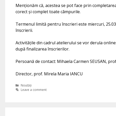
Menționăm că, acestea se pot face prin completarea 
corect și complet toate câmpurile.
Termenul limită pentru înscrieri este miercuri, 25.0
înscrierii.
Activitățile din cadrul atelierului se vor derula onli
după finalizarea înscrierilor.
Persoană de contact: Mihaela Carmen SEUSAN, prof
Director, prof. Mirela Maria IANCU
Categories
Noutăți
Leave a comment