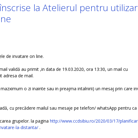
înscrise la Atelierul pentru utiliza
ine
le de invatare on line.
mail validă au primit ,in data de 19.03.2020, ora 13:30, un mail cu
it adresa de mail.
u mazximum o zi inainte sau in preajma intalnirii) un mesaj prin care in
ioadă, cu precădere mailul sau mesaje pe telefon/ whatsApp pentru ca
ficarea grupelor. la pagina
http://www.ccdsibiu.ro/2020/03/17/planificar
invatare-la-distanta/
.