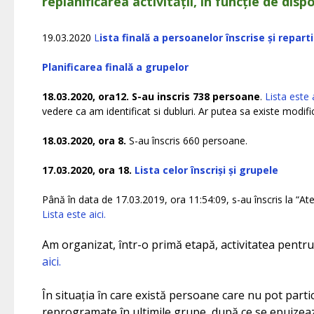
replanificarea activității, în funcție de dis
19.03.2020
L
ista finală a persoanelor înscrise și repar
Planificarea finală a grupelor
18.03.2020, ora12. S-au inscris 738 persoane
.
Lista este a
vedere ca am identificat si dubluri. Ar putea sa existe modific
18.03.2020, ora 8.
S-au înscris 660 persoane.
17.03.2020, ora 18.
Lista celor înscriși și grupele
Până în data de 17.03.2019, ora 11:54:09, s-au înscris la “Ate
Lista este aici.
Am organizat, într-o primă etapă, activitatea pentru
aici.
În situația în care există persoane care nu pot partici
reprogramate în ultimile grupe, după ce se epuizează