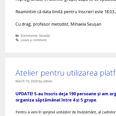
Reamintim că data limită pentru înscrieri este 18.03.
Cu drag, profesor metodist, Mihaela Seușan
Categories
Evenimente
,
Noutăți
Leave a comment
Atelier pentru utilizarea pla
March 16, 2020
by
admin
UPDATE! S-au înscris deja 190 persoane și am org
organiza săptămânal între 4 și 5 grupe
.
Pentru a veni în sprijinul unităților de învățământ, al cadrelo