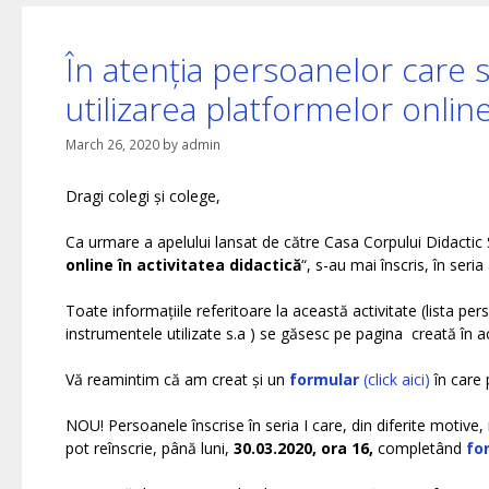
În atenția persoanelor care s-
utilizarea platformelor online
March 26, 2020
by
admin
Dragi colegi și colege,
Ca urmare a apelului lansat de către Casa Corpului Didactic Si
online în activitatea didactică
“, s-au mai înscris, în seri
Toate informațiile referitoare la această activitate (lista pers
instrumentele utilizate s.a ) se găsesc pe pagina creată în 
Vă reamintim că am creat și un
formular
(click aici)
în care 
NOU! Persoanele înscrise în seria I care, din diferite motive,
pot reînscrie, până luni,
30.03.2020, ora 16,
completând
for