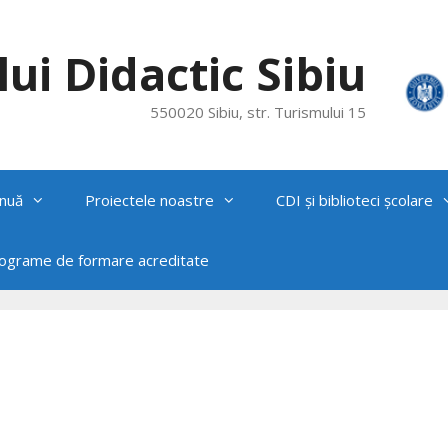
ui Didactic Sibiu
550020 Sibiu, str. Turismului 15
nuă
Proiectele noastre
CDI și biblioteci școlare
rograme de formare acreditate