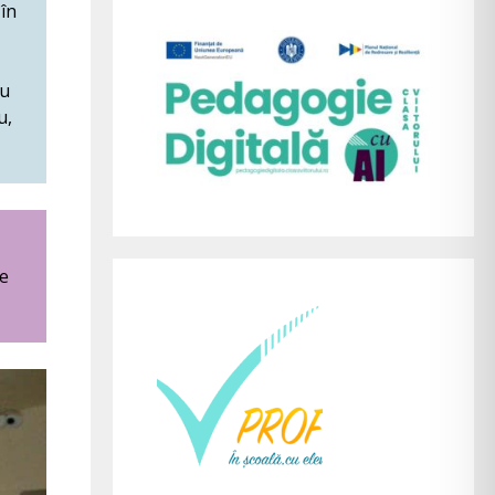
 în
iu
u,
de