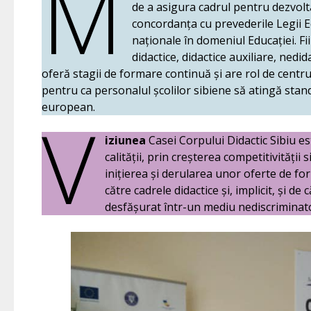
M
de a asigura cadrul pentru dezvolta
concordanța cu prevederile Legii Edu
naționale în domeniul Educației. F
didactice, didactice auxiliare, nedi
oferă stagii de formare continuă și are rol de centru 
pentru ca personalul școlilor sibiene să atingă stand
european.
V
iziunea
Casei Corpului Didactic Sibiu e
calității, prin creșterea competitivității
inițierea și derularea unor oferte de f
către cadrele didactice și, implicit, și d
desfășurat într-un mediu nediscriminato