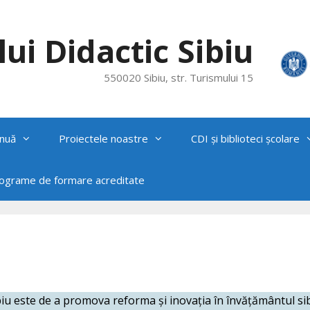
ui Didactic Sibiu
550020 Sibiu, str. Turismului 15
nuă
Proiectele noastre
CDI și biblioteci școlare
rograme de formare acreditate
biu este de a promova reforma și inovația în învățământul si