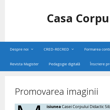
Skip
to
content
Casa Corpul
Despre noi
CRED-RECRED
Formarea conti
Revista Magister
Pedagogie digitală
Înscriere p
Promovarea imaginii
isiunea
Casei Corpului Didactic Si