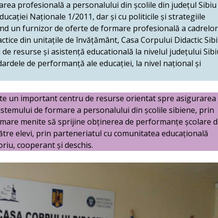
rea profesională a personalului din școlile din județul Sibiu
cației Naționale 1/2011, dar și cu politicile și strategiile
iind un furnizor de oferte de formare profesională a cadrelor
dactice din unitațile de învățământ, Casa Corpului Didactic Sib
de resurse și asistență educatională la nivelul județului Sibi
ardele de performanță ale educației, la nivel național și
ste un important centru de resurse orientat spre asigurarea
 sistemului de formare a personalului din școlile sibiene, prin
ormare menite să sprijine obținerea de performanțe școlare 
e către elevi, prin parteneriatul cu comunitatea educațională
riu, cooperant și deschis.