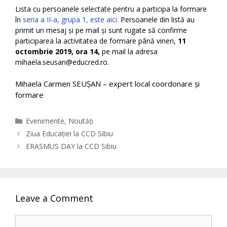
Lista cu persoanele selectate pentru a participa la formare
în
seria a II-a, grupa 1, este aici.
Persoanele din listă au
primit un mesaj și pe mail și sunt rugate să confirme
participarea la activitatea de formare până vineri,
11
octombrie 2019, ora 14,
pe mail la adresa
mihaela.seusan@educred.ro.
Mihaela Carmen SEUȘAN – expert local coordonare și
formare
Categories
Evenimente
,
Noutăți
Ziua Educației la CCD Sibiu
ERASMUS DAY la CCD Sibiu
Leave a Comment
Comment