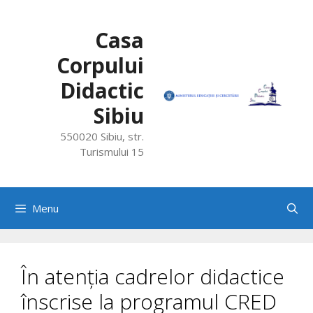
Skip
to
Casa
content
Corpului
Didactic
Sibiu
550020 Sibiu, str.
Turismului 15
Menu
În atenția cadrelor didactice
înscrise la programul CRED