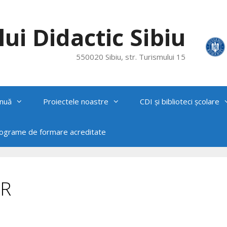
ui Didactic Sibiu
550020 Sibiu, str. Turismului 15
nuă
Proiectele noastre
CDI și biblioteci școlare
rograme de formare acreditate
ER