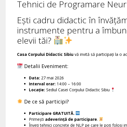
Tehnici de Programare Neuroli
Ești cadru didactic în învăță
instrumente pentru a îmbună
elevii tăi?
Casa Corpului Didactic Sibiu
vă invită să participați la o a
Detalii Eveniment:
Data:
27 mai 2026
Interval orar:
14:00 – 16:00
Locație:
Sediul Casei Corpului Didactic Sibiu
De ce să participi?
Participare GRATUITĂ.
Primești
adeverință de participare
.
Înveți tehnici concrete de NLP pe care le poți folosi im