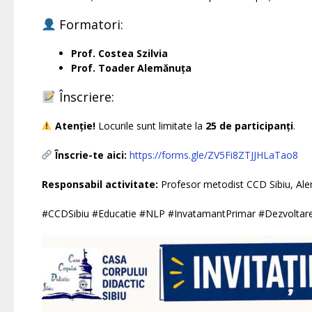
Formatori:
Prof. Costea Szilvia
Prof. Toader Alemănuța
Înscriere:
Atenție!
Locurile sunt limitate la
25 de participanți
.
Înscrie-te aici:
https://forms.gle/ZV5Fi8ZTJJHLaTao8
Responsabil activitate:
Profesor metodist CCD Sibiu, Al
#CCDSibiu #Educatie #NLP #InvatamantPrimar #DezvoltarePr