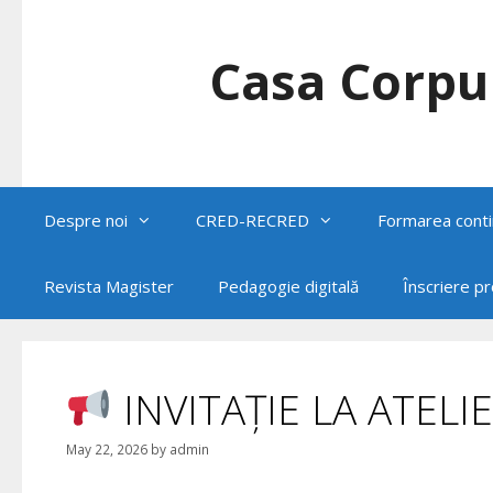
Skip
to
content
Casa Corpul
Despre noi
CRED-RECRED
Formarea conti
Revista Magister
Pedagogie digitală
Înscriere p
INVITAȚIE LA ATELI
May 22, 2026
by
admin