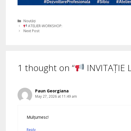
Categories
Noutăți
ATELIER-WORKSHOP:
Next Post
1 thought on “
INVITAȚIE 
Paun Georgiana
May 27, 2026 at 11:49 am
Mulțumesc!
Reply