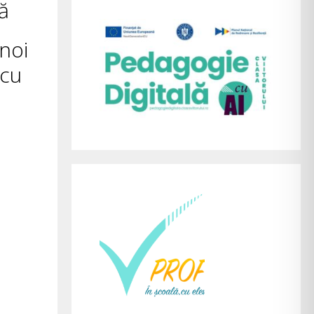
ă
 noi
 cu