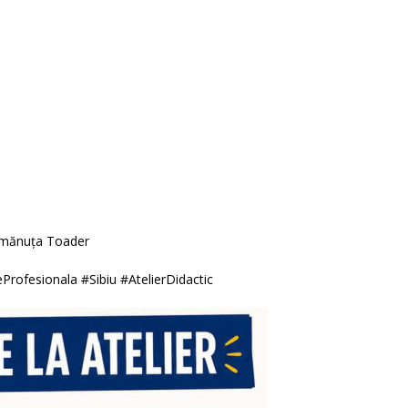
emănuța Toader
ofesionala #Sibiu #AtelierDidactic