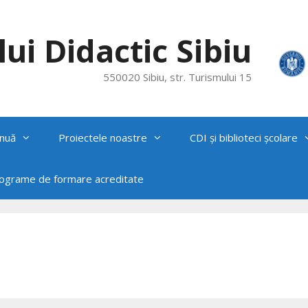
ui Didactic Sibiu
550020 Sibiu, str. Turismului 15
nuă
Proiectele noastre
CDI și biblioteci școlare
rograme de formare acreditate