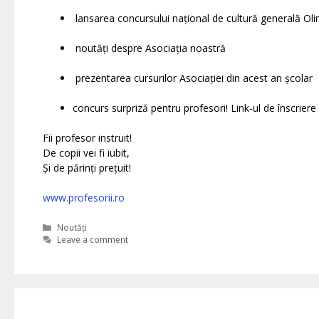
lansarea concursului național de cultură generală O
noutăți despre Asociația noastră
prezentarea cursurilor Asociației din acest an școlar
concurs surpriză pentru profesori! Link-ul de înscrier
Fii profesor instruit!
De copii vei fi iubit,
Și de părinți prețuit!
www.profesorii.ro
Categories
Noutăți
Leave a comment