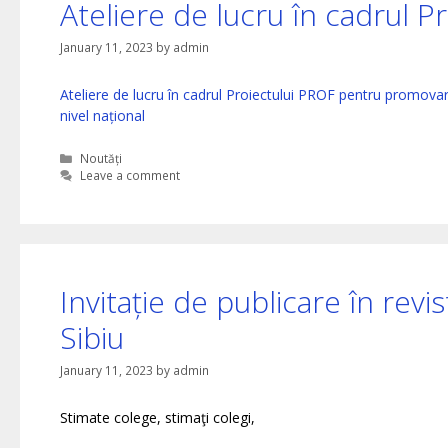
Ateliere de lucru în cadrul P
January 11, 2023
by
admin
Ateliere de lucru în cadrul Proiectului PROF pentru promova
nivel național
Categories
Noutăți
Leave a comment
Invitație de publicare în revi
Sibiu
January 11, 2023
by
admin
Stimate colege, stimaţi colegi,