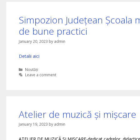
Simpozion Județean Școala m
de bune practici
January 20, 2023
by
admin
Detalii aici
Categories
Noutăți
Leave a comment
Atelier de muzică și mișcare
January 19, 2023
by
admin
ATELIER DE MUZICĂ ȘI MIȘCARE-dedicat cadrelor didactice 