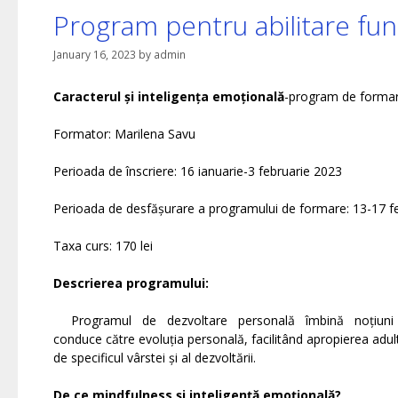
Program pentru abilitare fu
January 16, 2023
by
admin
Caracterul și inteligența emoțională
-program de formare 
Formator: Marilena Savu
Perioada de înscriere: 16 ianuarie-3 februarie 2023
Perioada de desfășurare a programului de formare: 13-17 f
Taxa curs: 170 lei
Descrierea programului:
Programul de dezvoltare personală îmbină noțiuni și ac
conduce către evoluția personală, facilitând apropierea adultul
de specificul vârstei și al dezvoltării.
De ce mindfulness și inteligență emoțională?