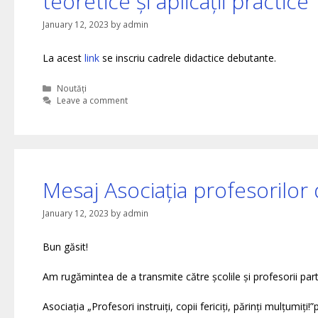
teoretice și aplicații practice
January 12, 2023
by
admin
La acest
link
se inscriu cadrele didactice debutante.
Categories
Noutăți
Leave a comment
Mesaj Asociația profesorilor
January 12, 2023
by
admin
Bun găsit!
Am rugămintea de a transmite către școlile și profesorii par
Asociația „Profesori instruiți, copii fericiți, părinți mulțumi