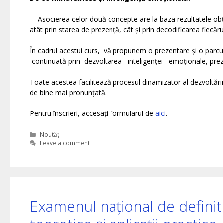
Asocierea celor două concepte are la baza rezultatele obțin
atât prin starea de prezență, cât și prin decodificarea fiecăru
În cadrul acestui curs, vă propunem o prezentare și o parcu
continuată prin dezvoltarea inteligenței emoționale, prezen
Toate acestea facilitează procesul dinamizator al dezvoltării
de bine mai pronunțată.
Pentru înscrieri, accesați formularul de
aici
.
Categories
Noutăți
Leave a comment
Examenul național de definit