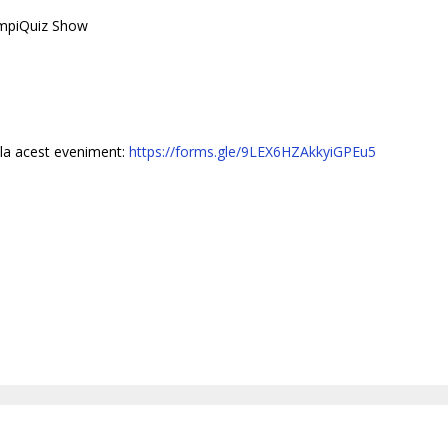
limpiQuiz Show
e la acest eveniment:
https://forms.gle/9LEX6HZAkkyiGPEu5