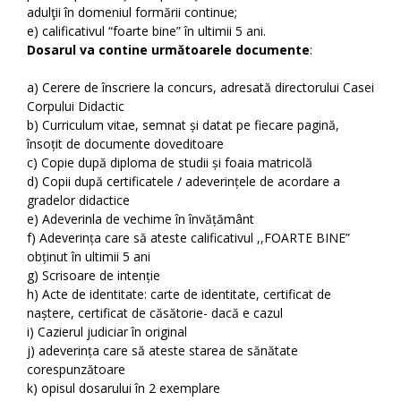
adulţii în domeniul formării continue;
e) calificativul “foarte bine” în ultimii 5 ani.
Dosarul va contine următoarele documente
:
a) Cerere de înscriere la concurs, adresată directorului Casei
Corpului Didactic
b) Curriculum vitae, semnat și datat pe fiecare pagină,
însoțit de documente doveditoare
c) Copie după diploma de studii și foaia matricolă
d) Copii după certificatele / adeverințele de acordare a
gradelor didactice
e) Adeverinla de vechime în învățământ
f) Adeverința care să ateste calificativul ,,FOARTE BINE”
obținut în ultimii 5 ani
g) Scrisoare de intenție
h) Acte de identitate: carte de identitate, certificat de
naștere, certificat de căsătorie- dacă e cazul
i) Cazierul judiciar în original
j) adeverința care să ateste starea de sănătate
corespunzătoare
k) opisul dosarului în 2 exemplare