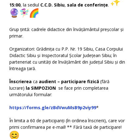
15:00
, la sediul
C.C.D. Sibiu
,
sala de conferințe
.
Grup țintă: cadrele didactice din învățământul preșcolar și
primar.
Organizatori: Grădinița cu P.P. Nr. 19 Sibiu, Casa Corpului
Didactic Sibiu și Inspectoratul Școlar Județean Sibiu; în
parteneriat cu unități de învățământ din județul Sibiu și din
întreaga țară.
Înscrierea
ca
audient – participare fizică
(fără
lucrare)
la SIMPOZION
se face prin completarea
următorului formular:
https://forms.gle/zBdVwuMsB9p2viy99
*
În limita a 60 de participanți (în ordinea înscrierii), care vor
primi confirmarea pe e-mail! ** Fără taxă de participare!