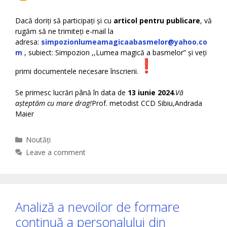
Dacă doriți să participați și cu
articol pentru publicare
, vă
rugăm să ne trimiteți e-mail la
adresa:
simpozionlumeamagicaabasmelor@yahoo.co
m
, subiect: Simpozion ,,Lumea magică a basmelor” și veți
primi documentele necesare înscrierii.
Se primesc lucrări până în data de
13 iunie 2024
.
Vă
așteptăm cu mare drag!
Prof. metodist CCD Sibiu,Andrada
Maier
Categories
Noutăți
Leave a comment
Analiză a nevoilor de formare
continuă a personalului din