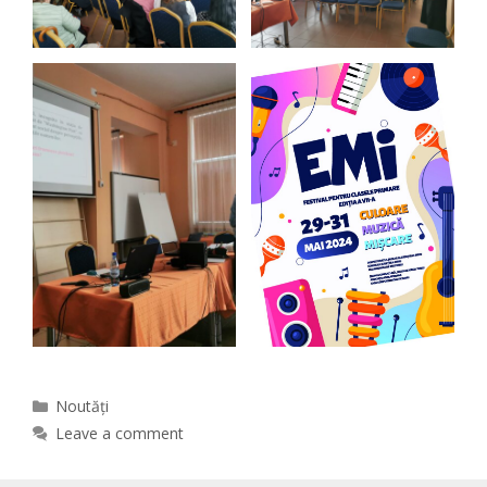
Categories
Noutăți
Leave a comment