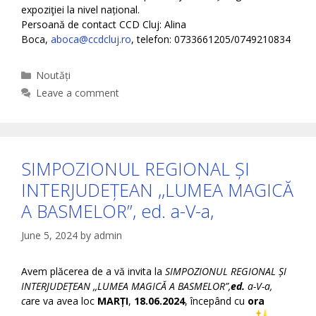
expoziţiei la nivel național.
Persoană de contact CCD Cluj: Alina
Boca,
aboca@ccdcluj.ro
, telefon: 0733661205/0749210834
Categories
Noutăți
Leave a comment
SIMPOZIONUL REGIONAL ȘI
INTERJUDEȚEAN ,,LUMEA MAGICĂ
A BASMELOR”, ed. a-V-a,
June 5, 2024
by
admin
Avem plăcerea de a vă invita la
SIMPOZIONUL REGIONAL ȘI
INTERJUDEȚEAN ,,LUMEA MAGICĂ A BASMELOR”,
ed.
a-V-a,
c
are va avea loc
MARȚI
,
18.06.2024
, începând cu
ora