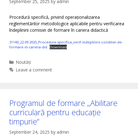
September 25, 2025
by
admin
Procedură specifică, privind operaționalizarea
reglementărilor metodologice aplicabile pentru verificarea
îndeplinirii comisiei de formare în cariera didactică
31140_22.09.2025_Procedura-specifica_verif-indeplinirii-conditiei-de-
formare-in-cariera-did
Download
Categories
Noutăți
Leave a comment
Programul de formare ,,Abilitare
curriculară pentru educație
timpurie”
September 24, 2025
by
admin