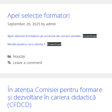
Apel selecție formatori
September 29, 2025
by
admin
Apel-selectie-formatori-pt-scrierea-de-cursuri-avizate
Download
Model-pentru-curs-oferta-1
Download
Categories
Noutăți
Leave a comment
În atenția Comisiei pentru formare
și dezvoltare în cariera didactică
(CFDCD)