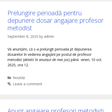
Prelungire perioadă pentru
depunere dosar angajare profesor
metodist
September 8, 2025
by
admin
Vă anunțăm, că s-a prelungit perioada pt depunerea
dosarelor în vederea angajării pe postul de profesor
metodist (
detalii în anunțul de mai jos
) până vineri, 10 oct.
2025, ora 12.
Categories
Noutăți
Leave a comment
Anunț angajare profesori metodiști