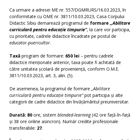
Ca urmare a adresei ME nr. 557/DGMRURS/16.03.2023, în
conformitate cu OME nr. 3811/10.03.2023, Casa Corpului
Didactic Sibiu demarează programul de
formare
,,Abilitare
curriculară pentru educație timpurie”
, la care vor participa,
cu prioritate, cadrele didactice încadrate pe postul de
educator-puericultor
.
Taxă
program de formare:
650 lei
– pentru cadrele
didactice menționate anterior, taxa poate fi achitată de
către unitatea școlară de proveniență, conform O.M.E.
3811/10.03.2023, art. 3, alin. (5).
De asemenea, la programul de formare
,,Abilitare
curriculară pentru educație timpurie”
pot participa și alte
categorii de cadre didactice din învățământul preuniversitar.
Durată: 80
ore, sistem
blended-learning
(42 ore față-în-față
și 38 ore online asincron). Număr credite profesionale
transferabile:
27
.