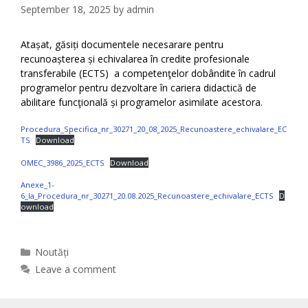
September 18, 2025
by
admin
Atașat, găsiți documentele necesarare pentru
recunoașterea și echivalarea în credite profesionale
transferabile (ECTS) a competenţelor dobândite în cadrul
programelor pentru dezvoltare în cariera didactică de
abilitare funcţională și programelor asimilate acestora.
Procedura_Specifica_nr_30271_20_08_2025_Recunoastere_echivalare_EC
TS
Download
OMEC_3986_2025_ECTS
Download
Anexe_1-
6_la_Procedura_nr_30271_20.08.2025_Recunoastere_echivalare_ECTS
D
ownload
Categories
Noutăți
Leave a comment