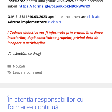
Înscrierea
pentru
anul școlar
2025-2026
se face accesând
link-ul:
https://forms.gle/5LpaRxokNBCkWVrK9
O.M.E. 3811/10.03.2023
aprobare implementare
click aici
Adresa implementare
click aici
! Cadrele didactice vor fi informate prin e-mail, în ordinea
înscrierilor, după constituirea grupelor, privind data de
începere a activităților.
Vă așteptăm cu drag!
Categories
Noutăți
Leave a comment
În atenția responsabililor cu
formarea continuă