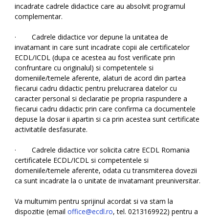
incadrate cadrele didactice care au absolvit programul
complementar.
· Cadrele didactice vor depune la unitatea de
invatamant in care sunt incadrate copii ale certificatelor
ECDL/ICDL (dupa ce acestea au fost verificate prin
confruntare cu originalul) si competentele si
domeniile/temele aferente, alaturi de acord din partea
fiecarui cadru didactic pentru prelucrarea datelor cu
caracter personal si declaratie pe propria raspundere a
fiecarui cadru didactic prin care confirma ca documentele
depuse la dosar ii apartin si ca prin acestea sunt certificate
activitatile desfasurate.
· Cadrele didactice vor solicita catre ECDL Romania
certificatele ECDL/ICDL si competentele si
domeniile/temele aferente, odata cu transmiterea dovezii
ca sunt incadrate la o unitate de invatamant preuniversitar.
Va multumim pentru sprijinul acordat si va stam la
dispozitie (email
office@ecdl.ro
, tel. 0213169922) pentru a