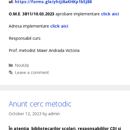
ul:
https://forms.gle/yhtji8aKHKp1b5J88
O.M.E
.
3811/10.03.2023
aprobare implementare
click aici
Adresa implementare
click aici
Responsabil curs:
Prof. metodist Maier Andrada Victoria
Categories
Noutăți
Leave a comment
Anunt cerc metodic
October 12, 2023
by
admin
În atenţia bibliotecarilor şcolari, responsabililor CDI și