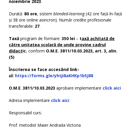
noiembrie 2023
.
Durată:
80 ore
, sistem
blended-learning
(42 ore față-în-față
și 38 ore online asincron). Număr credite profesionale
transferabile:
27
.
Taxă
program de formare:
350 lei
–
t
axă achitată de
către unitatea școlară de unde provine cadrul
didact
ic
, conform
O.M.E. 3811/10.03.2023, art. 3, alin.
(5)
Î
nscrierea se face accesând
link-
ul:
https://forms.gle/yhtji8aKHKp1b5J88
O.M.E
.
3811/10.03.2023
aprobare implementare
click aici
Adresa implementare
click aici
Responsabil curs:
Prof. metodist Maier Andrada Victoria