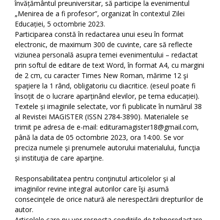
învățământul preuniversitar, să participe la evenimentul
„Menirea de a fi profesor”, organizat în contextul Zilei
Educației, 5 octombrie 2023.
Participarea constă în redactarea unui eseu în format
electronic, de maximum 300 de cuvinte, care să reflecte
viziunea personală asupra temei evenimentului – redactat
prin softul de editare de text Word, în format A4, cu margini
de 2 cm, cu caracter Times New Roman, mărime 12 şi
spaţiere la 1 rând, obligatoriu cu diacritice. (eseul poate fi
însoțit de o lucrare aparținând elevilor, pe tema educației).
Textele și imaginile selectate, vor fi publicate în numărul 38
al Revistei MAGISTER (ISSN 2784-3890). Materialele se
trimit pe adresa de e-mail: edituramagister18@gmail.com,
până la data de 05 octombrie 2023, ora 14:00. Se vor
preciza numele şi prenumele autorului materialului, funcţia
și instituţia de care aparţine.
Responsabilitatea pentru conţinutul articolelor şi al
imaginilor revine integral autorilor care îşi asumă
consecinţele de orice natură ale nerespectării drepturilor de
autor.
Articolele care nu vor respecta condițiile de tehnoredactare