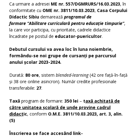
Ca urmare a adresei
ME nr. 557/DGMRURS/16.03.2023
, în
conformitate cu
OME nr. 3811/10.03.2023
,
Casa Corpului
Didactic Sibiu
demarează
programul de
formare
“Abilitare curriculară pentru educație timpurie”
,
la care vor participa, cu prioritate, cadrele didactice
încadrate pe postul de
educator-puericultor
.
Debutul cursului va avea loc în luna noiembrie,
formându-se noi grupe de cursanți pe parcursul
anului școlar 2023-2024.
Durată:
80 ore
, sistem
blended-learning
(42 ore față-în-față
și 38 ore online asincron). Număr credite profesionale
transferabile:
27
.
Taxă
program de formare:
350 lei
–
t
axă achitată de
către unitatea școlară de unde provine cadrul
didact
ic
, conform
O.M.E. 3811/10.03.2023, art. 3, alin.
(5)
Î
nscrierea se face accesând
link-