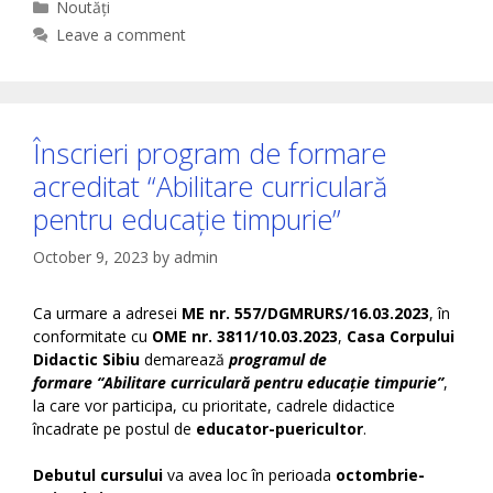
Categories
Noutăți
Leave a comment
Înscrieri program de formare
acreditat “Abilitare curriculară
pentru educație timpurie”
October 9, 2023
by
admin
Ca urmare a adresei
ME nr. 557/DGMRURS/16.03.2023
, în
conformitate cu
OME nr. 3811/10.03.2023
,
Casa Corpului
Didactic Sibiu
demarează
programul de
formare
“Abilitare curriculară pentru educație timpurie”
,
la care vor participa, cu prioritate, cadrele didactice
încadrate pe postul de
educator-puericultor
.
Debutul cursului
va avea loc în perioada
octombrie-