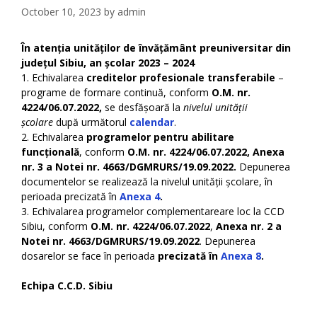
October 10, 2023
by
admin
În atenția unităților de învățământ preuniversitar din
județul Sibiu, an școlar 2023 – 2024
1. Echivalarea
creditelor profesionale transferabile
–
programe de formare continuă, conform
O.M. nr.
4224/06.07.2022,
se desfășoară la
nivelul unității
școlare
după următorul
calendar
.
2. Echivalarea
programelor pentru abilitare
funcțională
, conform
O.M. nr. 4224/06.07.2022, Anexa
nr. 3 a Notei nr. 4663/DGMRURS/19.09.2022.
Depunerea
documentelor se realizează la nivelul unității școlare, în
perioada precizată în
Anexa 4
.
3. Echivalarea programelor complementareare loc la CCD
Sibiu, conform
O.M. nr. 4224/06.07.2022
,
Anexa nr. 2 a
Notei nr. 4663/DGMRURS/19.09.2022
. Depunerea
dosarelor se face în perioada
precizată în
Anexa 8
.
Echipa C.C.D. Sibiu