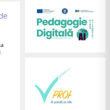
 de
sa
l