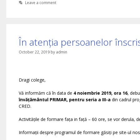
Leave a comment
În atenția persoanelor înscri
October 22, 2019
by
admin
Dragi colege,
Vă informăm că în data de
4 noiembrie 2019, ora 16
, debu
învățământul PRIMAR, pentru seria a III-a
din cadrul p
CRED.
Activitățile de formare fața in față – 60 ore, se vor derula, de 
Informații despre programul de formare găsiți pe site-ul nos