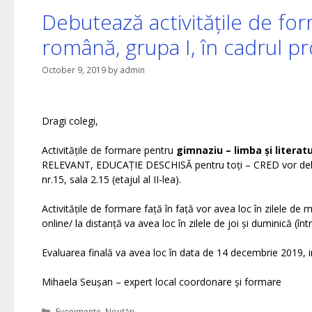
Debutează activitățile de fo
română, grupa I, în cadrul 
October 9, 2019
by
admin
Dragi colegi,
Activitățile de formare pentru
gimnaziu – limba și litera
RELEVANT, EDUCAȚIE DESCHISĂ pentru toți – CRED vor deb
nr.15, sala 2.15 (etajul al II-lea).
Activitățile de formare față în față vor avea loc în zilele de m
online/ la distanță va avea loc în zilele de joi și duminică (într
Evaluarea finală va avea loc în data de 14 decembrie 2019, in
Mihaela Seușan – expert local coordonare și formare
Categories
Evenimente
,
Noutăți