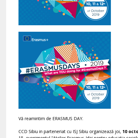
Vă reamintim de ERASMUS DAY.
CCD Sibiu in parteneriat cu ISJ Sibiu organizează joi,
10 octo
15, evenimentul “Atelier Erasmus-Idei pentru educatia secolul