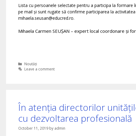
Lista cu persoanele selectate pentru a participa la formare 
pe mail și sunt rugate să confirme participarea la activita
mihaela.seusan@educred.ro.
Mihaela Carmen SEUȘAN – expert local coordonare și fo
Categories
Noutăți
Leave a comment
În atenția directorilor unităț
cu dezvoltarea profesională
October 11, 2019
by
admin