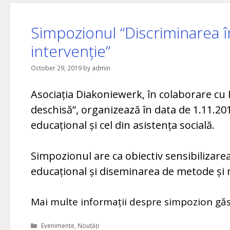
Simpozionul “Discriminarea 
intervenție”
October 29, 2019
by
admin
Asociația Diakoniewerk, în colaborare cu P
deschisă”, organizează în data de 1.11.2
educațional și cel din asistența socială.
Simpozionul are ca obiectiv sensibilizarea
educațional și diseminarea de metode și 
Mai multe informații despre simpozion găs
Categories
Evenimente
,
Noutăți