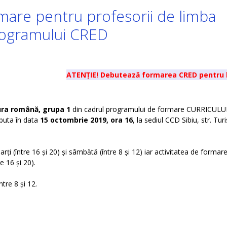
rmare pentru profesorii de limba
programului CRED
ATENȚIE! Debutează formarea CRED pentru limba și li
tura română, grupa 1
din cadrul programului de formare CURRICUL
uta în data
15 octombrie 2019, ora 16
, la sediul CCD Sibiu, str. Tur
arți (între 16 și 20) și sâmbătă (între 8 și 12) iar activitatea de formar
e 16 și 20).
tre 8 și 12.