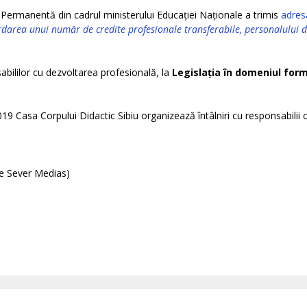
Permanentă din cadrul ministerului Educației Naționale a trimis
adresa
darea unui număr de credite profesionale transferabile, personalului d
bililor cu dezvoltarea profesională, la
Legislația în domeniul form
9 Casa Corpului Didactic Sibiu organizează întâlniri cu responsabilii 
te Sever Medias)