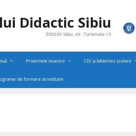
ui Didactic Sibiu
550020 Sibiu, str. Turismului 15
nuă
Proiectele noastre
CDI și biblioteci școlare
rograme de formare acreditate