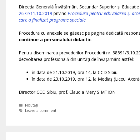
Direcția Generală Învățământ Secundar Superior și Educație 
2672/11.10.2019
privind
Procedura pentru echivalarea și acor
care a finalizat programe speciale
.
Procedura cu anexele se găsesc pe pagina dedicată responsa
continue a personalului didactic
.
Pentru diseminarea prevederilor Procedurii nr. 38591/3.10.201
dezvoltarea profesională din unități de învățământ astfel:
în data de 21.10.2019, ora 14, la CCD Sibiu.
în data de 23.10.2019, ora 12, la Mediaș (Liceul Axen
Director CCD Sibiu, prof. Claudia Mery SIMTION
Categories
Noutăți
Leave a comment