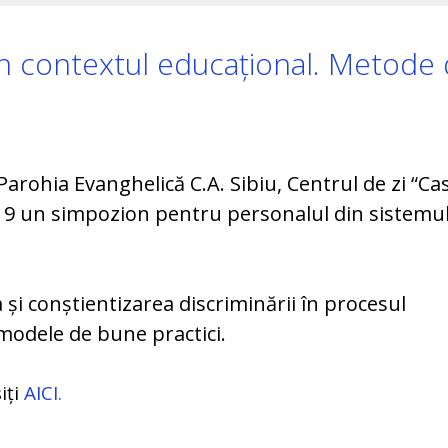
în contextul educațional. Metode
arohia Evanghelică C.A. Sibiu, Centrul de zi “Ca
019 un simpozion pentru personalul din sistemu
 și conștientizarea discriminării în procesul
modele de bune practici.
iți
AICI.