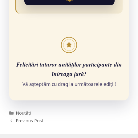
Felicitări tuturor unităților participante din
întreaga țară!
Vă așteptăm cu drag la următoarele ediții!
Categories
Noutăți
Previous Post