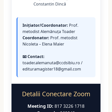
Constantin Dincă
Inițiator/Coordonator:
Prof.
metodist Alemănuța Toader
Coordonator:
Prof. metodist
Nicoleta – Elena Maier
📧 Contact:
toader.alemanuta@ccdsibiu.ro /
edituramagister18@gmail.com
Detalii Conectare Zoom
Meeting ID:
817 3226 1718