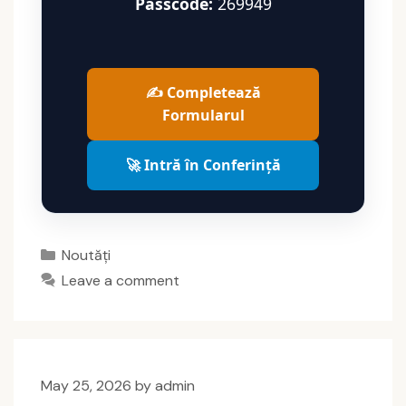
Passcode:
269949
✍️ Completează
Formularul
🚀 Intră în Conferință
Categories
Noutăți
Leave a comment
May 25, 2026
by
admin