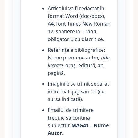
Articolul va fi redactat în
format Word (doc/docx),
A4, font Times New Roman
12, spațiere la 1 rând,
obligatoriu cu diacritice.
Referințele bibliografice:
Nume prenume autor,
Titlu
lucrare
, oraș, editură, an,
pagină.
Imaginile se trimit separat
în format .jpg sau .tif (cu
sursa indicată).
Emailul de trimitere
trebuie să conțină
subiectul:
MAG41 – Nume
Autor
.