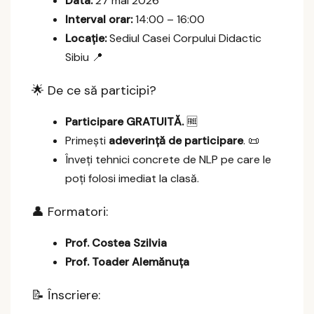
Data:
27 mai 2026
Interval orar:
14:00 – 16:00
Locație:
Sediul Casei Corpului Didactic
Sibiu 📍
🌟 De ce să participi?
Participare GRATUITĂ.
🆓
Primești
adeverință de participare
. 📜
Înveți tehnici concrete de NLP pe care le
poți folosi imediat la clasă.
👤 Formatori:
Prof. Costea Szilvia
Prof. Toader Alemănuța
📝 Înscriere: