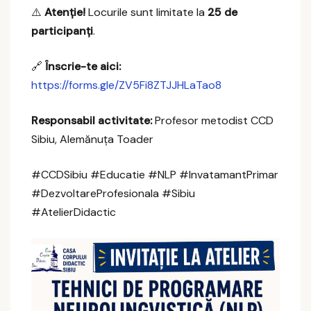
⚠️
Atenție!
Locurile sunt limitate la
25 de
participanți
.
🔗
Înscrie-te aici:
https://forms.gle/ZV5Fi8ZTJJHLaTao8
Responsabil activitate:
Profesor metodist CCD
Sibiu, Alemănuța Toader
#CCDSibiu #Educatie #NLP #InvatamantPrimar
#DezvoltareProfesionala #Sibiu
#AtelierDidactic