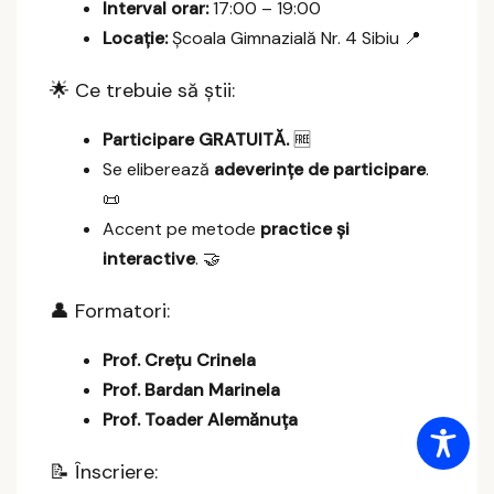
Interval orar:
17:00 – 19:00
Locație:
Școala Gimnazială Nr. 4 Sibiu 📍
🌟 Ce trebuie să știi:
Participare GRATUITĂ.
🆓
Se eliberează
adeverințe de participare
.
📜
Accent pe metode
practice și
interactive
. 🤝
👤 Formatori:
Prof. Crețu Crinela
Prof. Bardan Marinela
Prof. Toader Alemănuța
📝 Înscriere: