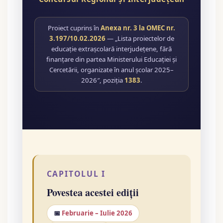
Proiect cuprins în
Anexa nr. 3 la OMEC nr.
3.197/10.02.2026
— „Lista proiectelor de
educație extrașcolară interjudețene, fără
finanțare din partea Ministerului Educației și
Cercetării, organizate în anul școlar 2025–
2026″, poziția
1383
.
CAPITOLUL I
Povestea acestei ediții
📅
Februarie – Iulie 2026