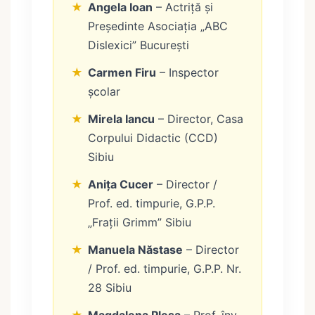
★
Angela Ioan
– Actriță și
Președinte Asociația „ABC
Dislexici” București
★
Carmen Firu
– Inspector
școlar
★
Mirela Iancu
– Director, Casa
Corpului Didactic (CCD)
Sibiu
★
Anița Cucer
– Director /
Prof. ed. timpurie, G.P.P.
„Frații Grimm” Sibiu
★
Manuela Năstase
– Director
/ Prof. ed. timpurie, G.P.P. Nr.
28 Sibiu