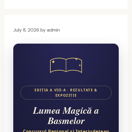
July 8, 2026
by
admin
EDIȚIA A VIII-A · REZULTATE &
EXPOZIȚIE
Lumea Magică a
Basmelor
Concursul Regional și Interjudețean