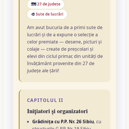
🗺️
27 de județe
🎨
Sute de lucrări
Am avut bucuria de a primi sute de
lucrări și de a expune o selecție a
celor premiate — desene, picturi și
colaje — create de preșcolari și
elevi din ciclul primar, din unități de
învățământ provenite din 27 de
județe ale țării!
CAPITOLUL II
Inițiatori și organizatori
Grădinița cu P.P. Nr. 26 Sibiu
, cu
structurile G.P.P. Nr. 19 Sibiu,