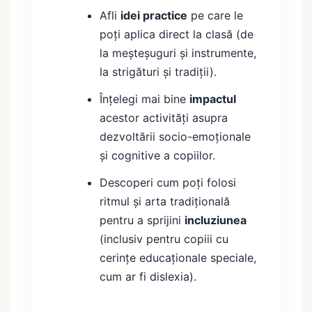
Afli
idei practice
pe care le
poți aplica direct la clasă (de
la meșteșuguri și instrumente,
la strigături și tradiții).
Înțelegi mai bine
impactul
acestor activități asupra
dezvoltării socio-emoționale
și cognitive a copiilor.
Descoperi cum poți folosi
ritmul și arta tradițională
pentru a sprijini
incluziunea
(inclusiv pentru copiii cu
cerințe educaționale speciale,
cum ar fi dislexia).