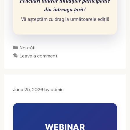
Felicitări tuturor unităților participante
din întreaga țară!
Vă așteptăm cu drag la următoarele ediții!
Categories
Noutăți
Leave a comment
June 25, 2026
by
admin
WEBINAR