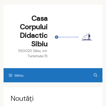
Skip
to
Casa
content
Corpului
Didactic
Sibiu
550020 Sibiu, str.
Turismului 15
Menu
Noutăți