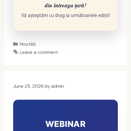
din întreaga țară!
Vă așteptăm cu drag la următoarele ediții!
Categories
Noutăți
Leave a comment
June 25, 2026
by
admin
WEBINAR