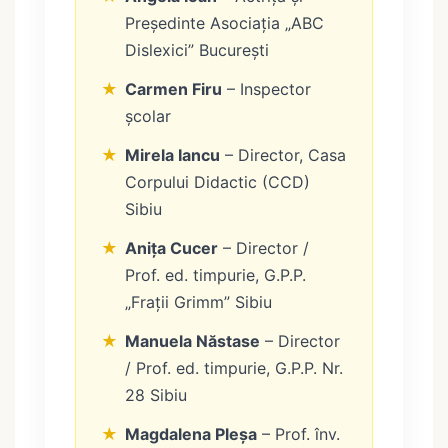
Președinte Asociația „ABC
Dislexici” București
★
Carmen Firu
– Inspector
școlar
★
Mirela Iancu
– Director, Casa
Corpului Didactic (CCD)
Sibiu
★
Anița Cucer
– Director /
Prof. ed. timpurie, G.P.P.
„Frații Grimm” Sibiu
★
Manuela Năstase
– Director
/ Prof. ed. timpurie, G.P.P. Nr.
28 Sibiu
★
Magdalena Pleșa
– Prof. înv.