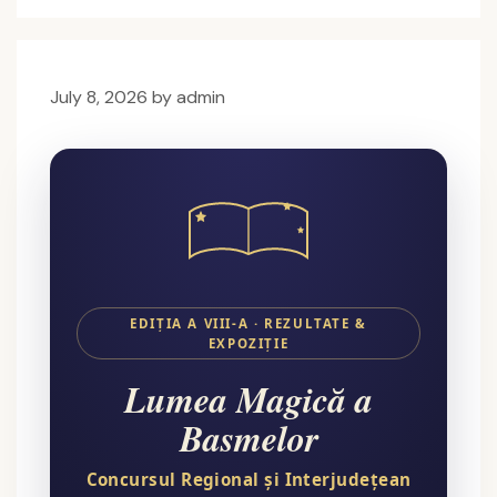
July 8, 2026
by
admin
EDIȚIA A VIII-A · REZULTATE &
EXPOZIȚIE
Lumea Magică a
Basmelor
Concursul Regional și Interjudețean