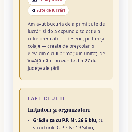
🗺️
27 de județe
🎨
Sute de lucrări
Am avut bucuria de a primi sute de
lucrări și de a expune o selecție a
celor premiate — desene, picturi și
colaje — create de preșcolari și
elevi din ciclul primar, din unități de
învățământ provenite din 27 de
județe ale țării!
CAPITOLUL II
Inițiatori și organizatori
Grădinița cu P.P. Nr. 26 Sibiu
, cu
structurile G.P.P. Nr. 19 Sibiu,