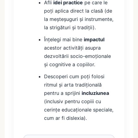
Afli
idei practice
pe care le
poți aplica direct la clasă (de
la meșteșuguri și instrumente,
la strigături și tradiții).
Înțelegi mai bine
impactul
acestor activități asupra
dezvoltării socio-emoționale
și cognitive a copiilor.
Descoperi cum poți folosi
ritmul și arta tradițională
pentru a sprijini
incluziunea
(inclusiv pentru copiii cu
cerințe educaționale speciale,
cum ar fi dislexia).