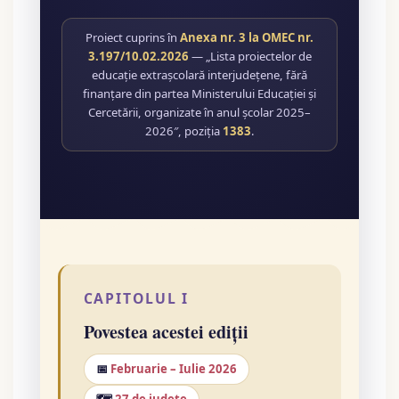
Proiect cuprins în
Anexa nr. 3 la OMEC nr.
3.197/10.02.2026
— „Lista proiectelor de
educație extrașcolară interjudețene, fără
finanțare din partea Ministerului Educației și
Cercetării, organizate în anul școlar 2025–
2026″, poziția
1383
.
CAPITOLUL I
Povestea acestei ediții
📅
Februarie – Iulie 2026