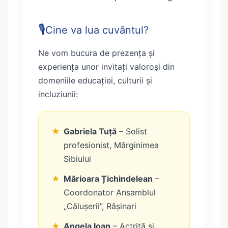
🎙️
Cine va lua cuvântul?
Ne vom bucura de prezența și
experiența unor invitați valoroși din
domeniile educației, culturii și
incluziunii:
★
Gabriela Tuță
– Solist
profesionist, Mărginimea
Sibiului
★
Mărioara Țichindelean
–
Coordonator Ansamblul
„Călușerii”, Rășinari
★
Angela Ioan
– Actriță și