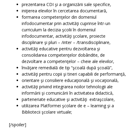
prezentarea CDI şi a organizării sale specifice,
iniţierea elevilor în cercetarea documentară,
formarea competenţelor din domeniul
infodocumentar prin activităţi cuprinse într-un
curriculum la decizia şcolii în domeniul
infodocumentar, activităţi şcolare, proiecte
disciplinare şi pluri – /inter – /transdisciplinare,
activităţi educative pentru dezvoltarea şi
consolidarea competenţelor dobândite, de
dezvoltare a competenţelor – cheie ale elevilor,
învăţare remedială de tip “şcoală după şcoală”,
activităţi pentru copii şi tineri capabili de performanţă,
orientare şi consiliere educaţională şi vocaţională,
activităţi privind integrarea noilor tehnologii ale
informării şi comunicării în activitatea didactică,
parteneriate educative şi activităţi extraşcolare,
utilizarea Platformei şcolare de e – learning şi a
Bibliotecii şcolare virtuale;
[/spoiler]