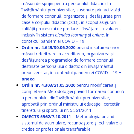
măsuri de sprijin pentru personalul didactic din
învățământul preuniversitar, susținute prin activități
de formare continuă, organizate și desfășurate prin
casele corpului didactic (CCD), în scopul asigurării
calității procesului de predare – învățare – evaluare,
inclusiv în sistem
blended learning
și
online
, în
contextul pandemiei COVID – 19
Ordin nr. 4.649/30.06.2020
privind instituirea unor
măsuri referitoare la acreditarea, organizarea și
desfășurarea programelor de formare continuă,
destinate personalului didactic din învățământul
preuniversitar, în contextul pandemiei COVID – 19 +
anexa
Ordin nr. 4.303/21.05.2020
pentru modificarea şi
completarea Metodologiei privind formarea continuă
a personalului din învăţământul preuniversitar,
aprobată prin ordinul ministrului educaţiei, cercetării,
tineretului şi sportului nr. 5.561/2011
OMECTS 5562/7.10.2011
– Metodologia privind
sistemul de acumulare, recunoaştere şi echivalare a
creditelor profesionale transferabile