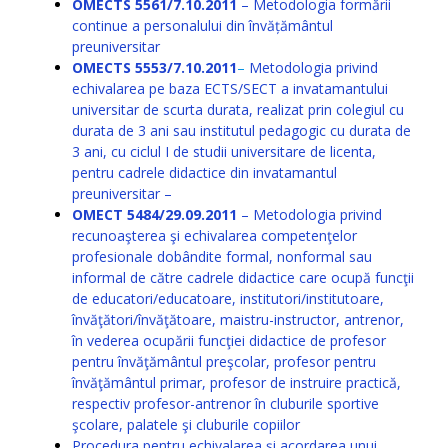
OMECTS 5561/7.10.2011
– Metodologia formării
continue a personalului din învățământul
preuniversitar
OMECTS 5553/7.10.2011
–
Metodologia privind
echivalarea pe baza ECTS/SECT a invatamantului
universitar de scurta durata, realizat prin colegiul cu
durata de 3 ani sau institutul pedagogic cu durata de
3 ani, cu ciclul I de studii universitare de licenta,
pentru cadrele didactice din invatamantul
preuniversitar –
OMECT 5484/29.09.2011
– Metodologia privind
recunoaşterea şi echivalarea competenţelor
profesionale dobândite formal, nonformal sau
informal de către cadrele didactice care ocupă funcţii
de educatori/educatoare, institutori/institutoare,
învăţători/învăţătoare, maistru-instructor, antrenor,
în vederea ocupării funcţiei didactice de profesor
pentru învăţământul preşcolar, profesor pentru
învăţământul primar, profesor de instruire practică,
respectiv profesor-antrenor în cluburile sportive
şcolare, palatele şi cluburile copiilor
Procedura pentru echivalarea și acordarea unui