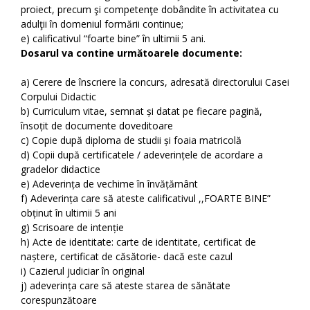
proiect, precum şi competenţe dobândite în activitatea cu
adulţii în domeniul formării continue;
e) calificativul “foarte bine” în ultimii 5 ani.
Dosarul va contine următoarele documente:
a) Cerere de înscriere la concurs, adresată directorului Casei
Corpului Didactic
b) Curriculum vitae, semnat și datat pe fiecare pagină,
însoțit de documente doveditoare
c) Copie după diploma de studii și foaia matricolă
d) Copii după certificatele / adeverințele de acordare a
gradelor didactice
e) Adeverința de vechime în învățământ
f) Adeverința care să ateste calificativul ,,FOARTE BINE”
obținut în ultimii 5 ani
g) Scrisoare de intenție
h) Acte de identitate: carte de identitate, certificat de
naștere, certificat de căsătorie- dacă este cazul
i) Cazierul judiciar în original
j) adeverința care să ateste starea de sănătate
corespunzătoare