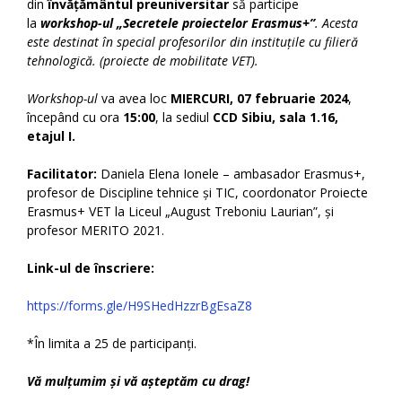
din
învățământul preuniversitar
să participe
la
workshop-ul
„Secretele proiectelor Erasmus+”
.
Acesta
este destinat
în special profesorilor din instituțile cu
filieră
tehnologică. (proiecte de mobilitate VET).
Workshop-ul
va avea loc
MIERCURI, 07 februarie 2024
,
începând cu ora
15:00
, la sediul
CCD Sibiu, sala 1.16,
etajul I.
Facilitator:
Daniela Elena Ionele – ambasador Erasmus+,
profesor de Discipline tehnice și TIC, coordonator Proiecte
Erasmus+ VET la Liceul „August Treboniu Laurian”, și
profesor MERITO 2021.
Link-ul de înscriere:
https://forms.gle/H9SHedHzzrBgEsaZ8
*În limita a 25 de participanți.
Vă mulțumim și vă așteptăm cu drag!