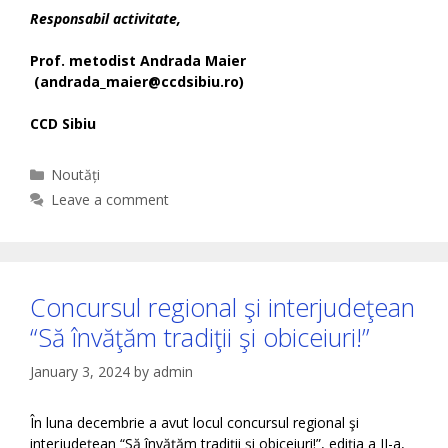
Responsabil activitate,
Prof. metodist Andrada Maier
(andrada_maier@ccdsibiu.ro)
CCD Sibiu
Categories
Noutăți
Leave a comment
Concursul regional şi interjudeţean
“Să învăţăm tradiţii şi obiceiuri!”
January 3, 2024
by
admin
În luna decembrie a avut locul concursul regional şi
interjudeţean “Să învăţăm tradiţii şi obiceiuri!”, ediția a II-a,