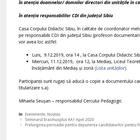
În atenția doamnelor/ domnilor directori din unitățile în 
În atenția responsabililor CDI din județul Sibiu
Casa Corpului Didactic Sibiu, în calitate de coordonator meto
pe responsabilii CDI din județul Sibiu (profesori documentarișt
vor avea loc astfel:
Luni, 9.12.2019, ora 14 , la Casa Corpului Didactic Sib
Miercuri, 11.12.2019, ora 12, la Mediaș, Liceul Teoret
învățământ din Mediaș și zonă
(Lista unităților)
.
Participanții sunt rugați să aducă o copie a documentului car
titularizare s.a)
Mihaela Seușan – responsabilul Cercului Pedagogic
Categories
Evenimente
,
Noutăți
Seminarul Erasmusplus KA1 Apel 2020
Prelungirea perioadei pentru depunerea candidaturilor pentru fo