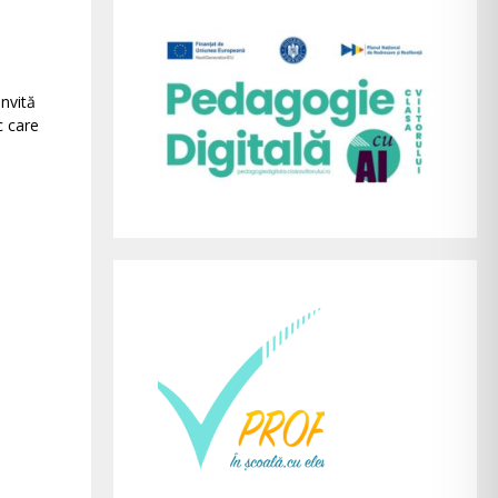
invită
c care