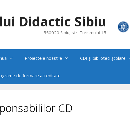
ui Didactic Sibiu
550020 Sibiu, str. Turismului 15
nuă
Proiectele noastre
CDI și biblioteci școlare
rograme de formare acreditate
ponsabililor CDI