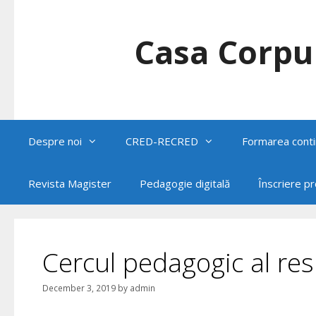
Skip
to
content
Casa Corpul
Despre noi
CRED-RECRED
Formarea conti
Revista Magister
Pedagogie digitală
Înscriere p
Cercul pedagogic al res
December 3, 2019
by
admin