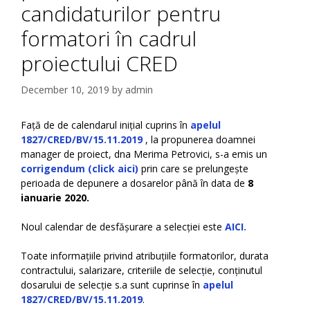
candidaturilor pentru
formatori în cadrul
proiectului CRED
December 10, 2019
by
admin
Față de de calendarul inițial cuprins în
apelul
1827/CRED/BV/15.11.2019
, la propunerea doamnei
manager de proiect, dna Merima Petrovici, s-a emis un
corrigendum (click aici)
prin care se prelungește
perioada de depunere a dosarelor până în data de
8
ianuarie 2020.
Noul calendar de desfășurare a selecției este
AICI.
Toate informațiile privind atribuțiile formatorilor, durata
contractului, salarizare, criteriile de selecție, conținutul
dosarului de selecție s.a sunt cuprinse în
apelul
1827/CRED/BV/15.11.2019
.