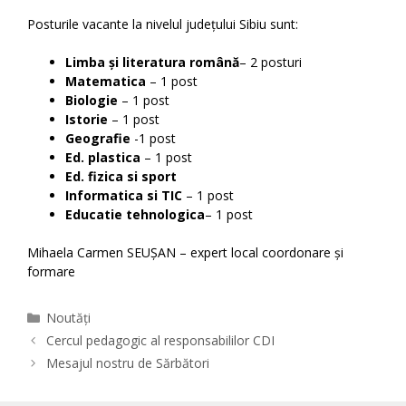
Posturile vacante la nivelul județului Sibiu sunt:
Limba și literatura română
– 2 posturi
Matematica
– 1 post
Biologie
– 1 post
Istorie
– 1 post
Geografie
-1 post
Ed. plastica
– 1 post
Ed. fizica si sport
Informatica si TIC
– 1 post
Educatie tehnologica
– 1 post
Mihaela Carmen SEUȘAN – expert local coordonare și
formare
Categories
Noutăți
Cercul pedagogic al responsabililor CDI
Mesajul nostru de Sărbători