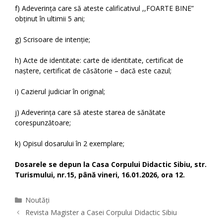
f) Adeverința care să ateste calificativul ,,FOARTE BINE”
obținut în ultimii 5 ani;
g) Scrisoare de intenție;
h) Acte de identitate: carte de identitate, certificat de
naștere, certificat de căsătorie – dacă este cazul;
i) Cazierul judiciar în original;
j) Adeverința care să ateste starea de sănătate
corespunzătoare;
k) Opisul dosarului în 2 exemplare;
Dosarele se depun la Casa Corpului Didactic Sibiu, str.
Turismului, nr.15, până vineri, 16.01.2026, ora 12.
Categories
Noutăți
Revista Magister a Casei Corpului Didactic Sibiu