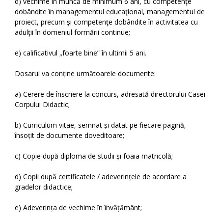
d) vechime în muncă de minimum 6 ani, cu competenţe
dobândite în managementul educaţional, managementul de
proiect, precum şi competenţe dobândite în activitatea cu
adulţii în domeniul formării continue;
e) calificativul „foarte bine” în ultimii 5 ani.
Dosarul va conține următoarele documente:
a) Cerere de înscriere la concurs, adresată directorului Casei
Corpului Didactic;
b) Curriculum vitae, semnat și datat pe fiecare pagină,
însoțit de documente doveditoare;
c) Copie după diploma de studii și foaia matricolă;
d) Copii după certificatele / adeverințele de acordare a
gradelor didactice;
e) Adeverința de vechime în învățământ;