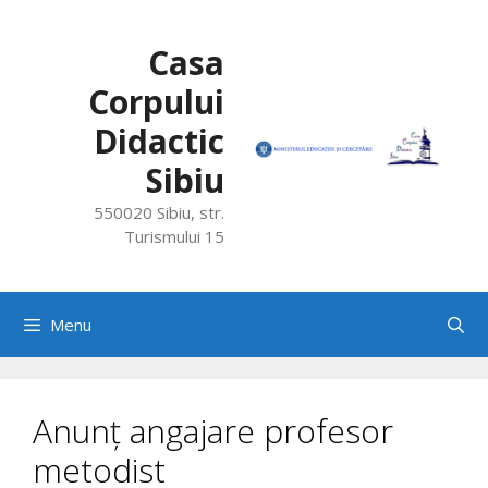
Skip
to
Casa
content
Corpului
Didactic
Sibiu
550020 Sibiu, str.
Turismului 15
Menu
Anunț angajare profesor
metodist