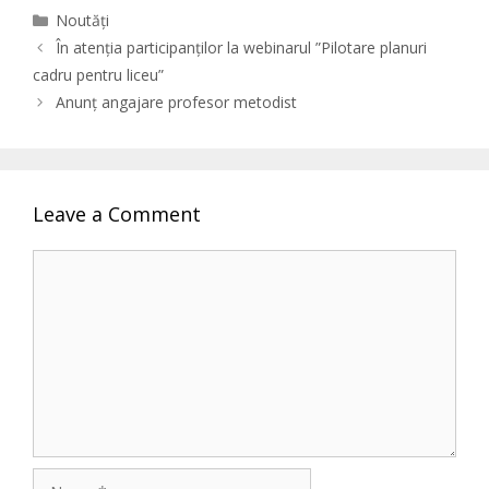
Categories
Noutăți
În atenția participanților la webinarul ”Pilotare planuri
cadru pentru liceu”
Anunț angajare profesor metodist
Leave a Comment
Comment
Name