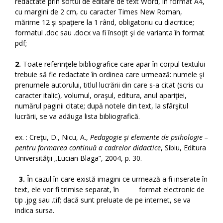
redactate prin softul de editare de text Word, în format A4,
cu margini de 2 cm, cu caracter Times New Roman,
mărime 12 şi spaţiere la 1 rând, obligatoriu cu diacritice;
formatul .doc sau .docx va fi însoţit şi de varianta în format
pdf;
2.
Toate referinţele bibliografice care apar în corpul textului
trebuie să fie redactate în ordinea care urmează: numele şi
prenumele autorului, titlul lucrării din care s-a citat (scris cu
caracter italic), volumul, oraşul, editura, anul apariţiei,
numărul paginii citate; după notele din text, la sfârşitul
lucrării, se va adăuga lista bibliografică.
ex. : Creţu, D., Nicu, A.,
Pedagogie şi elemente de psihologie –
pentru formarea continuă a cadrelor didactice
, Sibiu, Editura
Universităţii „Lucian Blaga”, 2004, p. 30.
3.
În cazul în care există imagini ce urmează a fi inserate în
text, ele vor fi trimise separat, în format electronic de
tip .jpg sau .tif; dacă sunt preluate de pe internet, se va
indica sursa.