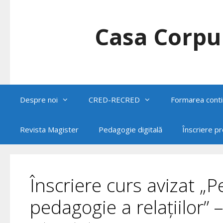
Skip
to
content
Casa Corpul
Despre noi
CRED-RECRED
Formarea conti
Revista Magister
Pedagogie digitală
Înscriere p
Înscriere curs avizat „
pedagogie a relațiilor” –