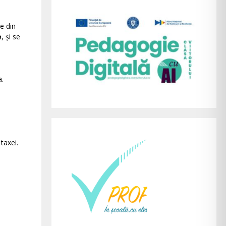
ce din
e
, și se
.
taxei.