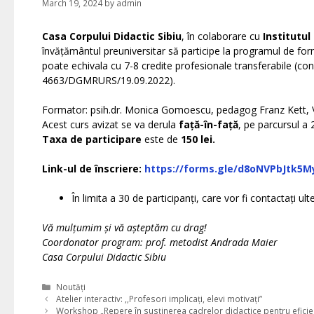
March 19, 2024
by
admin
Casa Corpului Didactic Sibiu
, în colaborare cu
Institutu
învățământul preuniversitar să participe la programul de for
poate echivala cu 7-8 credite profesionale transferabile (c
4663/DGMRURS/19.09.2022).
Formator: psih.dr. Monica Gomoescu, pedagog Franz Kett, Vi
Acest curs avizat se va derula
față-în-față
, pe parcursul a 
Taxa de participare
este de
150 lei.
Link-ul de înscriere:
https://forms.gle/d8oNVPbJtk5M
În limita a 30 de participanți, care vor fi contactați ult
Vă mulțumim și vă așteptăm cu drag!
Coordonator program: prof. metodist Andrada Maier
Casa Corpului Didactic Sibiu
Categories
Noutăți
Atelier interactiv: ,,Profesori implicați, elevi motivați”
Workshop „Repere în susținerea cadrelor didactice pentru eficie