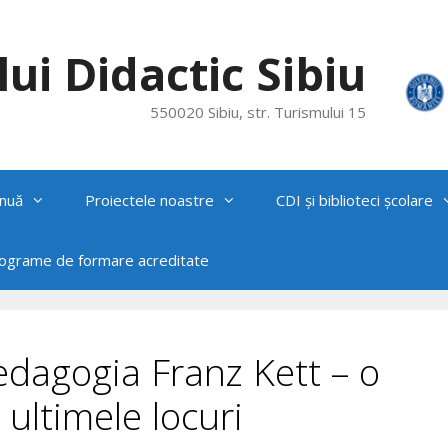
ui Didactic Sibiu
550020 Sibiu, str. Turismului 15
nuă
Proiectele noastre
CDI și biblioteci școlare
rograme de formare acreditate
Pedagogia Franz Kett – o
 ultimele locuri