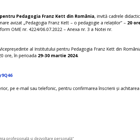
l pentru Pedagogia Franz Kett din România
, invită cadrele didacti
mare avizat „Pedagogia Franz Kett – o pedagogie a relațiilor” –
20 or
onform OME nr. 4224/06.07.2022 – Anexa nr. 3 a Notei nr.
cepreședinte al Institutului pentru Pedagogia Franz Kett din România
20 ore, în perioada
29-30 martie 2024
.
y9Q46
erior, pe e-mail sau telefonic, pentru confirmarea înscrierii și achitarea 
nța profesională și dezvoltare personală”