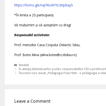
https://forms.gle/nqrfAU6P5CdXpBay5
*În limita a 25 participanți.
Vă mulțumim și vă așteptăm cu drag!
Responsabil activitate:
Prof. metodist Casa Corpului Didactic Sibiu,
Prof. Botei Alina (alina.botei@ccdsibiu.ro)
Categories
Noutăți
În atenţia bibliotecarilor şcolari, responsabililor CDI și profesor
Înscriere curs avizat „Pedagogia Franz Kett – o pedagogie a relații
Leave a Comment