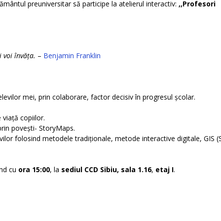
ământul preuniversitar să participe la atelierul interactiv:
,,Profesori
 voi învăța.
–
Benjamin Franklin
evilor mei, prin colaborare, factor decisiv în progresul școlar.
viață copiilor.
 prin povești- StoryMaps.
evilor folosind metodele tradiționale, metode interactive digitale, GIS 
ând cu
ora 15:00
, la
sediul CCD Sibiu,
sala 1.16
,
etaj I
.