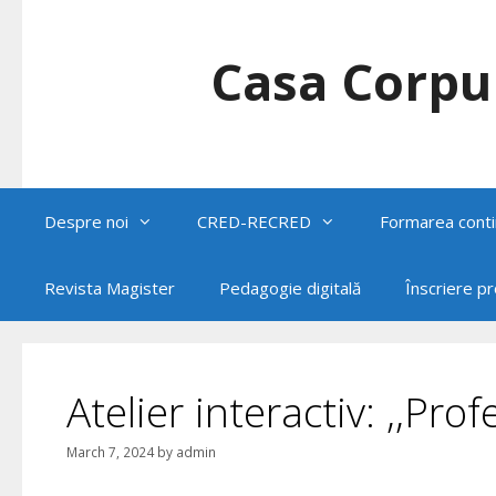
Skip
to
content
Casa Corpul
Despre noi
CRED-RECRED
Formarea conti
Revista Magister
Pedagogie digitală
Înscriere p
Atelier interactiv: ,,Prof
March 7, 2024
by
admin