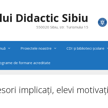
ui Didactic Sibiu
550020 Sibiu, str. Turismului 15
nuă
Proiectele noastre
CDI și biblioteci școlare
rograme de formare acreditate
esori implicați, elevi motivați