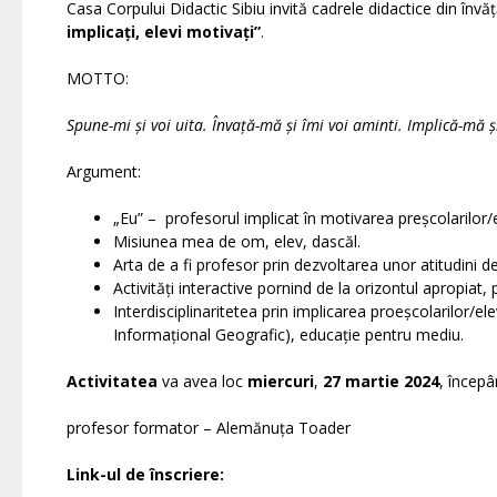
Casa Corpului Didactic Sibiu invită cadrele didactice din învăț
implicați, elevi motivați”
.
MOTTO:
Spune-mi și voi uita. Învață-mă și îmi voi aminti. Implică-mă și
Argument:
„Eu” – profesorul implicat în motivarea preșcolarilor/el
Misiunea mea de om, elev, dascăl.
Arta de a fi profesor prin dezvoltarea unor atitudini de 
Activități interactive pornind de la orizontul apropiat,
Interdisciplinaritetea prin implicarea proeșcolarilor/el
Informațional Geografic), educație pentru mediu.
Activitatea
va avea loc
miercuri
,
27 martie 2024
, încep
profesor formator – Alemănuța Toader
Link-ul de înscriere: