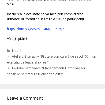
Sibiu.
Înscrierea la activitate se va face prin completarea
următorului formular, în limita a 100 de participanți:
https://forms.gle/WeV1TaKijxR2Kd5j7
Vă așteptăm!
Categories
Noutăți
Atelierul interactiv ”Pilotare curriculară de secol XXI – un
exercițiu de leadership real”
Invitație participare “Managementul informațiilor
sensibile pe timpul situațiilor de criză”
Leave a Comment