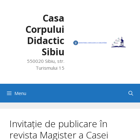
Skip
to
Casa
content
Corpului
Didactic
Sibiu
550020 Sibiu, str.
Turismului 15
Menu
Invitație de publicare în
revista Magister a Casei