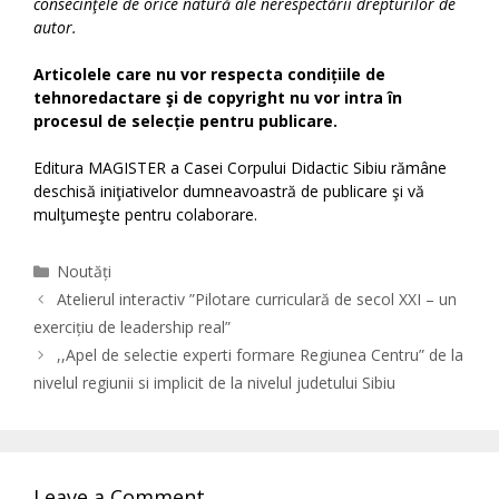
consecinţele de orice natură ale nerespectării drepturilor de
autor.
Articolele care nu vor respecta condițiile de
tehnoredactare şi de copyright nu vor intra în
procesul de selecție pentru publicare.
Editura MAGISTER a Casei Corpului Didactic Sibiu rămâne
deschisă iniţiativelor dumneavoastră de publicare şi vă
mulţumeşte pentru colaborare.
Categories
Noutăți
Atelierul interactiv ”Pilotare curriculară de secol XXI – un
exercițiu de leadership real”
,,Apel de selectie experti formare Regiunea Centru” de la
nivelul regiunii si implicit de la nivelul judetului Sibiu
Leave a Comment