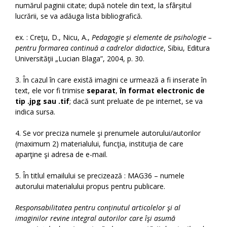
numărul paginii citate; după notele din text, la sfârşitul
lucrării, se va adăuga lista bibliografică.
ex. : Creţu, D., Nicu, A.,
Pedagogie şi elemente de psihologie –
pentru formarea continuă a cadrelor didactice
, Sibiu, Editura
Universităţii „Lucian Blaga”, 2004, p. 30.
3. În cazul în care există imagini ce urmează a fi inserate în
text, ele vor fi trimise
separat
,
în format electronic de
tip .
jpg
sau
.tif
; dacă sunt preluate de pe internet, se va
indica sursa.
4. Se vor preciza numele şi prenumele autorului/autorilor
(maximum 2) materialului, funcţia, instituţia de care
aparţine şi adresa de e-mail.
5. În titlul emailului se precizează : MAG36 – numele
autorului materialului propus pentru publicare.
Responsabilitatea pentru conţinutul articolelor şi al
imaginilor revine integral autorilor care îşi asumă