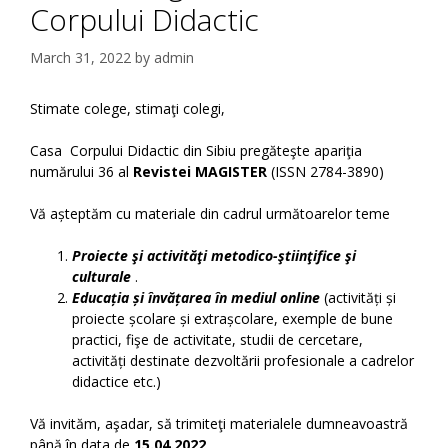
Corpului Didactic
March 31, 2022
by
admin
Stimate colege, stimaţi colegi,
Casa Corpului Didactic din Sibiu pregăteşte apariţia
numărului 36 al
Revistei MAGISTER
(ISSN 2784-3890)
Vă așteptăm cu materiale din cadrul următoarelor teme
Proiecte şi activităţi metodico-ştiinţifice şi
culturale
.
Educația și învățarea în mediul online
(activități și
proiecte școlare și extrașcolare, exemple de bune
practici, fişe de activitate, studii de cercetare,
activități destinate dezvoltării profesionale a cadrelor
didactice etc.)
Vă invităm, aşadar, să trimiteţi materialele dumneavoastră
până în data de
15.04.2022
.