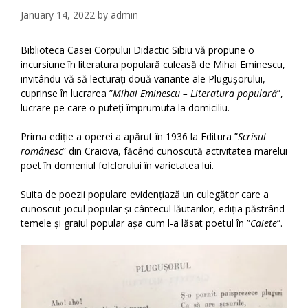
January 14, 2022
by
admin
Biblioteca Casei Corpului Didactic Sibiu vă propune o
incursiune în literatura populară culeasă de Mihai Eminescu,
invitându-vă să lecturați două variante ale Plugușorului,
cuprinse în lucrarea ”
Mihai Eminescu – Literatura populară
”,
lucrare pe care o puteți împrumuta la domiciliu.
Prima ediție a operei a apărut în 1936 la Editura ”
Scrisul
românesc
” din Craiova, făcând cunoscută activitatea marelui
poet în domeniul folclorului în varietatea lui.
Suita de poezii populare evidențiază un culegător care a
cunoscut jocul popular și cântecul lăutarilor, ediția păstrând
temele și graiul popular așa cum l-a lăsat poetul în ”
Caiete
”.