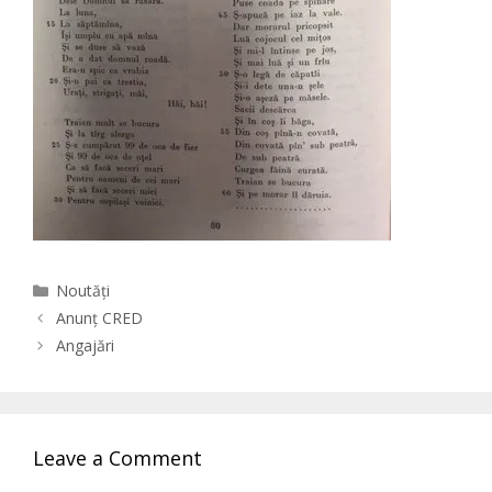
Categories
Noutăți
Anunț CRED
Angajări
Leave a Comment