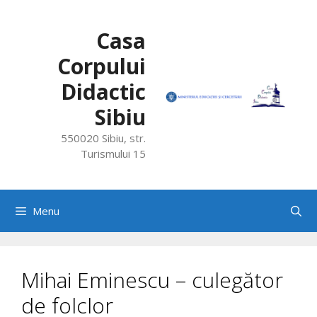
Skip
to
Casa
content
Corpului
Didactic
Sibiu
550020 Sibiu, str.
Turismului 15
Menu
Mihai Eminescu – culegător
de folclor