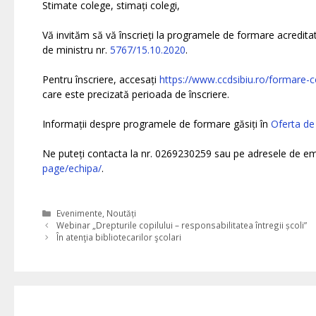
Stimate colege, stimați colegi,
Vă invităm să vă înscrieți la programele de formare acreditat
de ministru nr.
5767/15.10.2020
.
Pentru înscriere, accesați
https://www.ccdsibiu.ro/formare-co
care este precizată perioada de înscriere.
Informații despre programele de formare găsiți în
Oferta de
Ne puteți contacta la nr. 0269230259 sau pe adresele de ema
page/echipa/
.
Categories
Evenimente
,
Noutăți
Webinar „Drepturile copilului – responsabilitatea întregii școli”
În atenţia bibliotecarilor şcolari