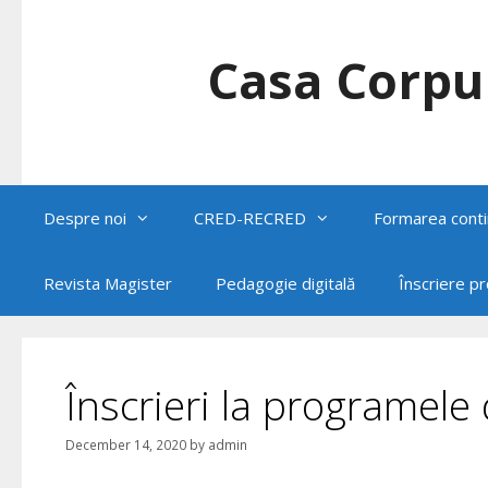
Skip
to
content
Casa Corpul
Despre noi
CRED-RECRED
Formarea conti
Revista Magister
Pedagogie digitală
Înscriere p
Înscrieri la programele
December 14, 2020
by
admin