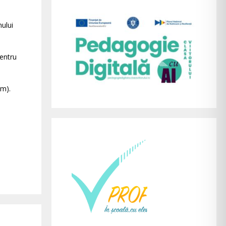
nului
pentru
am).