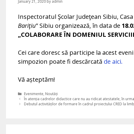
January 21, 2020
by
admin
Inspectoratul Şcolar Judeţean Sibiu, Casa 
Bariţiu
” Sibiu organizează, în data de
18.0
„COLABORARE ÎN DOMENIUL SERVICII
Cei care doresc să participe la acest ev
simpozion poate fi descărcată
de aici.
Vă așteptăm!
Categories
Evenimente
,
Noutăți
În atenția cadrelor didactice care nu au ridicat atestatele, în urma
Debutul activităților de formare în cadrul proiectului CRED la l