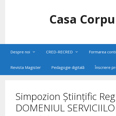
Skip
to
content
Casa Corpul
Despre noi
CRED-RECRED
Formarea conti
Revista Magister
Pedagogie digitală
Înscriere p
Simpozion Științific R
DOMENIUL SERVICIILO