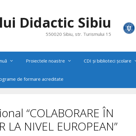
ui Didactic Sibiu
550020 Sibiu, str. Turismului 15
nuă
Proiectele noastre
CDI și biblioteci școlare
rograme de formare acreditate
egional “COLABORARE ÎN
R LA NIVEL EUROPEAN”