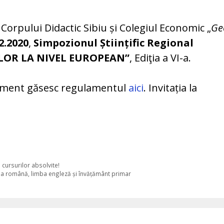
Corpului Didactic Sibiu și Colegiul Economic „
Ge
2.2020
,
Simpozionul Științific Regional
LOR LA NIVEL EUROPEAN”
, Ediţia a VI-a.
eniment găsesc regulamentul
aici
. Invitația la
 cursurilor absolvite!
imba română, limba engleză și învățământ primar