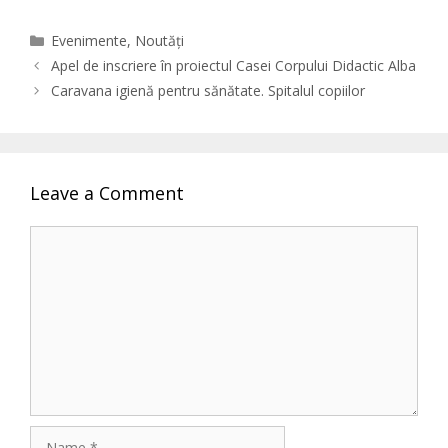
Categories
Evenimente
,
Noutăți
Apel de inscriere în proiectul Casei Corpului Didactic Alba
Caravana igienă pentru sănătate. Spitalul copiilor
Leave a Comment
Comment
Name