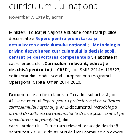
curriculumului național
November 7, 2019
by
admin
Ministerul Educației Naționale supune consultării publice
documentele
Repere pentru proiectarea și
actualizarea curriculumului național
și
Metodologia
privind dezvoltarea curriculumului la decizia școlii,
centrat pe dezvoltarea competențelor
, elaborate în
cadrul proiectului „
Curriculum relevant, educație
deschisă pentru toți – CRED
”, cod SMIS 2014+: 118327,
cofinanțat din Fondul Social European prin Programul
Operațional Capital Uman 2014-2020.
Documentele au fost elaborate în cadrul subactivităților
A1.1(documentul
Repere pentru proiectarea și actualizarea
curriculumului național
) și A1.2(documentul
Metodologia
privind dezvoltarea curriculumului la decizia școlii, centrat pe
dezvoltarea competențelor
), din
cadrul proiectului „Curriculum relevant, educație deschisă
pentru toți – CRED” de grupuri de lucru compuse din experți