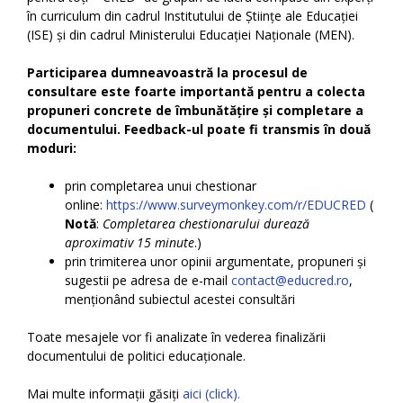
în curriculum din cadrul Institutului de Științe ale Educației
(ISE) și din cadrul Ministerului Educației Naționale (MEN).
Participarea dumneavoastră la procesul de
consultare este foarte importantă pentru a colecta
propuneri concrete de îmbunătățire și completare a
documentului. Feedback-ul poate fi transmis în două
moduri:
prin completarea unui chestionar
online:
https://www.surveymonkey.com/r/EDUCRED
(
Notă
:
Completarea chestionarului durează
aproximativ 15 minute
.)
prin trimiterea unor opinii argumentate, propuneri și
sugestii pe adresa de e-mail
contact@educred.ro
,
menționând subiectul acestei consultări
Toate mesajele vor fi analizate în vederea finalizării
documentului de politici educaționale.
Mai multe informații găsiți
aici (click).