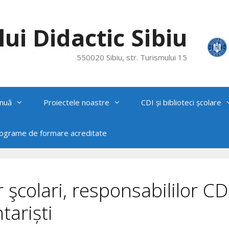
ui Didactic Sibiu
550020 Sibiu, str. Turismului 15
nuă
Proiectele noastre
CDI și biblioteci școlare
rograme de formare acreditate
r şcolari, responsabililor CD
tariști