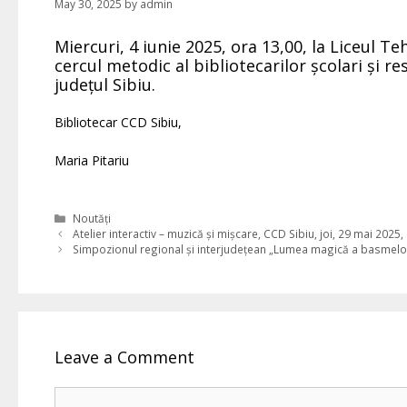
May 30, 2025
by
admin
Miercuri, 4 iunie 2025, ora 13,00, la Liceul 
cercul metodic al bibliotecarilor școlari și 
județul Sibiu.
Bibliotecar CCD Sibiu,
Maria Pitariu
Categories
Noutăți
Atelier interactiv – muzică și mișcare, CCD Sibiu, joi, 29 mai 2025,
Simpozionul regional și interjudețean „Lumea magică a basmelo
Leave a Comment
Comment