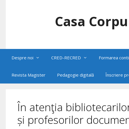
Skip
to
content
Casa Corpul
Despre noi
CRED-RECRED
Formarea conti
Revista Magister
Pedagogie digitală
Înscriere p
În atenţia bibliotecarilo
și profesorilor documen