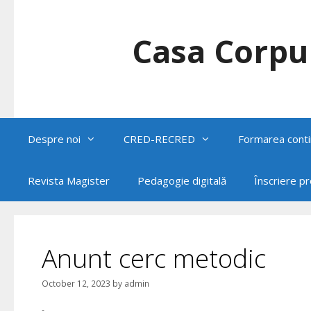
Skip
to
content
Casa Corpul
Despre noi
CRED-RECRED
Formarea conti
Revista Magister
Pedagogie digitală
Înscriere p
Anunt cerc metodic
October 12, 2023
by
admin