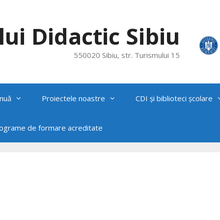
ui Didactic Sibiu
550020 Sibiu, str. Turismului 15
nuă
Proiectele noastre
CDI și biblioteci școlare
rograme de formare acreditate