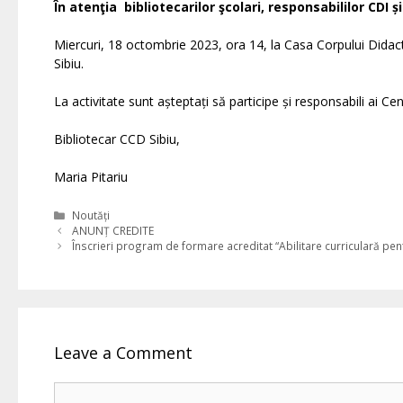
În atenţia bibliotecarilor şcolari, responsabililor CDI 
Miercuri, 18 octombrie 2023, ora 14, la Casa Corpului Didactic
Sibiu.
La activitate sunt așteptați să participe și responsabili ai 
Bibliotecar CCD Sibiu,
Maria Pitariu
Categories
Noutăți
ANUNȚ CREDITE
Înscrieri program de formare acreditat “Abilitare curriculară pen
Leave a Comment
Comment