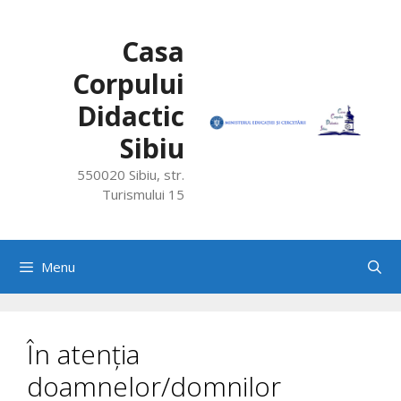
Skip
to
Casa
content
Corpului
Didactic
Sibiu
550020 Sibiu, str.
Turismului 15
Menu
În atenția
doamnelor/domnilor