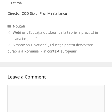
Cu stimă,
Director CCD Sibiu, Prof.Mirela Iancu
Categories
Noutăți
Webinar „Educaţia outdoor, de la teorie la practică în
educația timpurie”
Simpozionul Național „Educație pentru dezvoltare
durabilă a României – în context european”
Leave a Comment
Comment