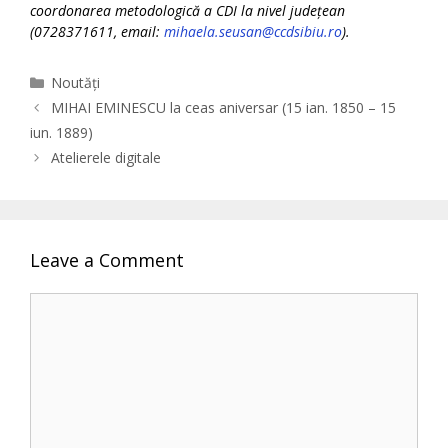
coordonarea metodologică a CDI la nivel județean
(0728371611, email:
mihaela.seusan@ccdsibiu.ro
).
Categories
Noutăți
MIHAI EMINESCU la ceas aniversar (15 ian. 1850 – 15
iun. 1889)
Atelierele digitale
Leave a Comment
Comment