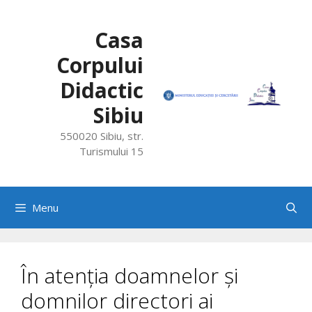
Skip
to
Casa
content
Corpului
Didactic
Sibiu
550020 Sibiu, str.
Turismului 15
Menu
În atenția doamnelor și
domnilor directori ai