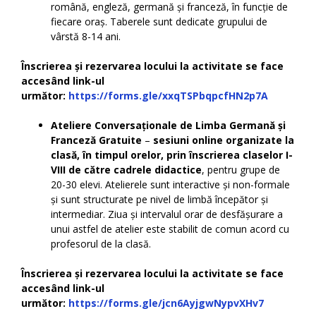
română, engleză, germană și franceză, în funcție de
fiecare oraș. Taberele sunt dedicate grupului de
vârstă 8-14 ani.
Înscrierea și rezervarea locului la activitate se face
accesând link-ul
următor:
https://forms.gle/xxqTSPbqpcfHN2p7A
Ateliere Conversaționale de Limba Germană și
Franceză Gratuite
–
sesiuni online organizate la
clasă, în timpul orelor,
prin înscrierea claselor I-
VIII de către cadrele didactice
, pentru grupe de
20-30 elevi. Atelierele sunt interactive și non-formale
și sunt structurate pe nivel de limbă începător și
intermediar. Ziua și intervalul orar de desfășurare a
unui astfel de atelier este stabilit de comun acord cu
profesorul de la clasă.
Înscrierea și rezervarea locului la activitate se face
accesând link-ul
următor:
https://forms.gle/jcn6AyjgwNypvXHv7