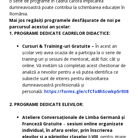
o serie de programe în cadrul cărora implicarea
dumneavoastră poate contribui la schimbarea educației în
România.
Mai jos regăsiți programele desfășurate de noi pe
parcursul acestui an școlar:
1. PROGRAME DEDICATE CADRELOR DIDACTICE:
Cursuri & Training-uri Gratuite –
În acest an
școlar veți avea ocazia de a participa la o serie de
training-uri și sesiuni de mentorat, atât fizic cât și
online. Vă invităm să completați acest chestionar de
analiză a nevoilor pentru a vă putea identifica ce
subiecte sunt de interes pentru dezvoltarea
dumneavoastră profesională și
personală:
https://forms.gle/cfCfo8hScwkp5r938
2. PROGRAME DEDICATE ELEVILOR
:
Ateliere Conversaționale de Limba Germană și
Franceză Gratuite
–
sesiuni online organizate
individual, în afara orelor,
prin înscrierea
elevilor și a părinților claselor I-VIII
, pentru grupe