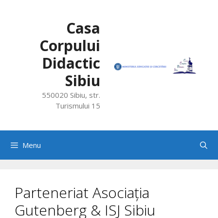
Skip
to
Casa
content
Corpului
Didactic
Sibiu
550020 Sibiu, str.
Turismului 15
Menu
Parteneriat Asociația
Gutenberg & ISJ Sibiu