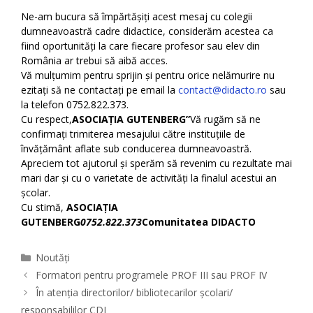
Ne-am bucura să împărtășiți acest mesaj cu colegii
dumneavoastră cadre didactice, considerăm acestea ca
fiind oportunități la care fiecare profesor sau elev din
România ar trebui să aibă acces.
Vă mulțumim pentru sprijin și pentru orice nelămurire nu
ezitați să ne contactați pe email la
contact@didacto.ro
sau
la telefon 0752.822.373.
Cu respect,
ASOCIAȚIA GUTENBERG”
Vă rugăm să ne
confirmați trimiterea mesajului către instituțiile de
învățământ aflate sub conducerea dumneavoastră.
Apreciem tot ajutorul și sperăm să revenim cu rezultate mai
mari dar și cu o varietate de activități la finalul acestui an
școlar.
Cu stimă,
ASOCIAȚIA
GUTENBERG
0752.822.373
Comunitatea DIDACTO
Categories
Noutăți
Formatori pentru programele PROF III sau PROF IV
În atenția directorilor/ bibliotecarilor școlari/
responsabililor CDI