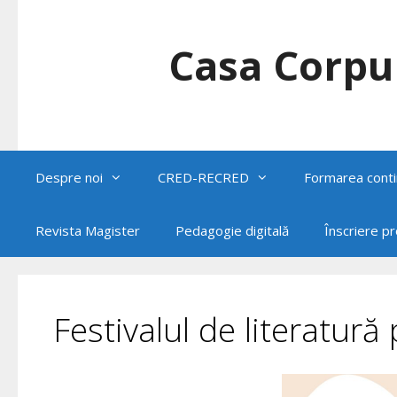
Skip
to
content
Casa Corpul
Despre noi
CRED-RECRED
Formarea conti
Revista Magister
Pedagogie digitală
Înscriere p
Festivalul de literatură