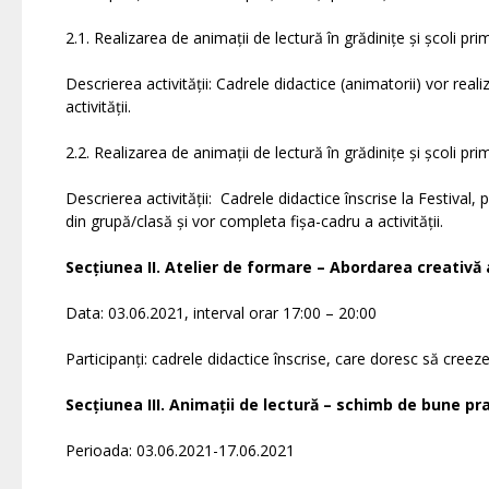
2.1. Realizarea de animații de lectură în grădinițe și școli pr
Descrierea activității: Cadrele didactice (animatorii) vor real
activității.
2.2. Realizarea de animații de lectură în grădinițe și școli pri
Descrierea activității: Cadrele didactice înscrise la Festival, 
din grupă/clasă și vor completa fișa-cadru a activității.
Secțiunea II. Atelier de formare – Abordarea creativă 
Data: 03.06.2021, interval orar 17:00 – 20:00
Participanți: cadrele didactice înscrise, care doresc să creez
Secțiunea III. Animații de lectură – schimb de bune pra
Perioada: 03.06.2021-17.06.2021