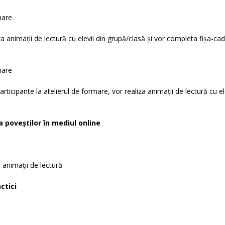
imare
iza animații de lectură cu elevii din grupă/clasă și vor completa fișa-ca
mare
participante la atelierul de formare, vor realiza animații de lectură cu el
a poveștilor în mediul online
e animații de lectură
ctici