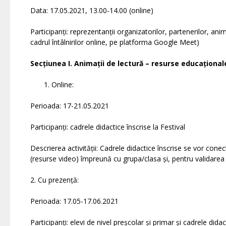
Data: 17.05.2021, 13.00-14.00 (online)
Participanți: reprezentanții organizatorilor, partenerilor, anima
cadrul întâlnirilor online, pe platforma Google Meet)
Secțiunea I. Animații de lectură – resurse educaționa
Online:
Perioada: 17-21.05.2021
Participanți: cadrele didactice înscrise la Festival
Descrierea activității: Cadrele didactice înscrise se vor con
(resurse video) împreună cu grupa/clasa și, pentru validarea
2. Cu prezență:
Perioada: 17.05-17.06.2021
Participanți: elevi de nivel preșcolar și primar și cadrele didac